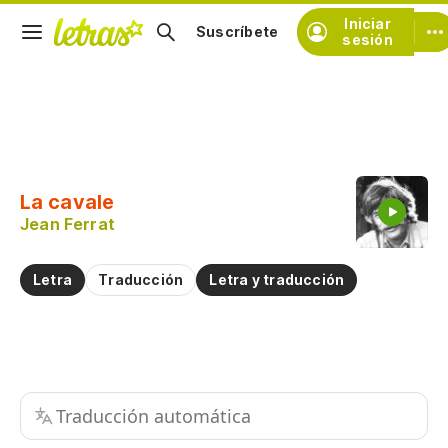
Iniciar
Suscríbete
sesión
Copiar fragmento
Copiar toda la letra
La cavale
Practicar la pronunciación de
Jean Ferrat
Comentar sobre este fragmento
Letra
Traducción
Letra y traducción
Traducción automática