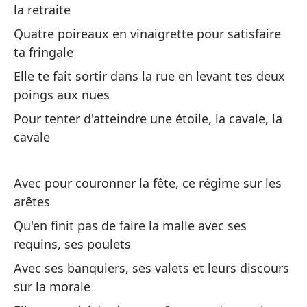
la retraite
pe
Quatre poireaux en vinaigrette pour satisfaire
Po
ta fringale
pe
Elle te fait sortir dans la rue en levant tes deux
Co
poings aux nues
mo
Pour tenter d'atteindre une étoile, la cavale, la
Av
cavale
li
El
Avec pour couronner la fête, ce régime sur les
de
arêtes
El
Qu'en finit pas de faire la malle avec ses
pu
requins, ses poulets
Avec ses banquiers, ses valets et leurs discours
No
sur la morale
fu