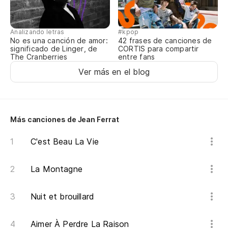
¿Q
ti
Analizando letras
#kpop
Qu
No es una canción de amor:
42 frases de canciones de
significado de Linger, de
CORTIS para compartir
po
The Cranberries
entre fans
Ver más en el blog
Co
su
Av
mo
Más canciones de Jean Ferrat
C'est Beau La Vie
Se
ma
La Montagne
El
pâ
Nuit et brouillard
De
Aimer À Perdre La Raison
ca