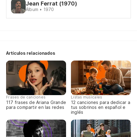
Cu
Jean Ferrat (1970)
h
Álbum • 1970
Qu
fr
El
pu
Artículos relacionados
El
au
Pa
Po
Frases de canciones
Listas musicales
117 frases de Ariana Grande
12 canciones para dedicar a
para compartir en las redes
tus sobrinos en español e
inglés
Pa
Av