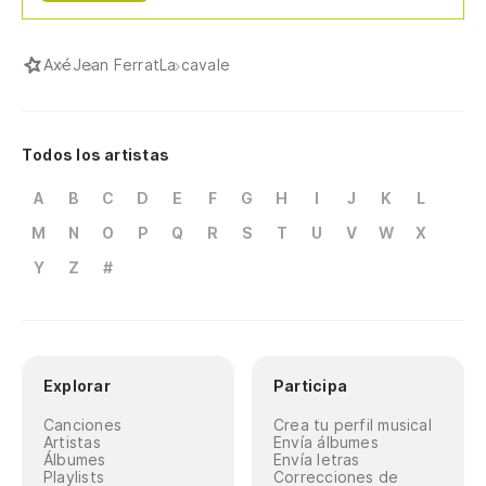
Axé
Jean Ferrat
La cavale
Todos los artistas
A
B
C
D
E
F
G
H
I
J
K
L
M
N
O
P
Q
R
S
T
U
V
W
X
Y
Z
#
Explorar
Participa
Canciones
Crea tu perfil musical
Artistas
Envía álbumes
Álbumes
Envía letras
Playlists
Correcciones de