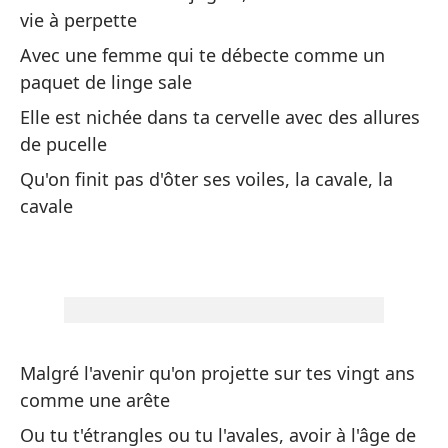
vie à perpette
le
Avec une femme qui te débecte comme un
Se
paquet de linge sale
ma
Elle est nichée dans ta cervelle avec des allures
El
de pucelle
pâ
Qu'on finit pas d'ôter ses voiles, la cavale, la
cavale
De
ca
De
Co
Av
Malgré l'avenir qu'on projette sur tes vingt ans
qu
comme une arête
Ou tu t'étrangles ou tu l'avales, avoir à l'âge de
Co