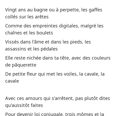
El
Vingt ans au bagne ou à perpette, les gaffes
La
collés sur les arêtes
Comme des empreintes digitales, malgré les
Ve
chaînes et les boulets
me
Vissés dans l'âme et dans les pieds, les
Vi
assassins et les pédales
su
Elle reste nichée dans ta tête, avec des couleurs
de pâquerette
Co
y 
De petite fleur qui met les voiles, la cavale, la
cavale
Co
et
Avec ces amours qui s'arrêtent, pas plutôt dites
At
qu'aussitôt faites
as
Pour devenir loi conjugale, trois mômes et la
Vi