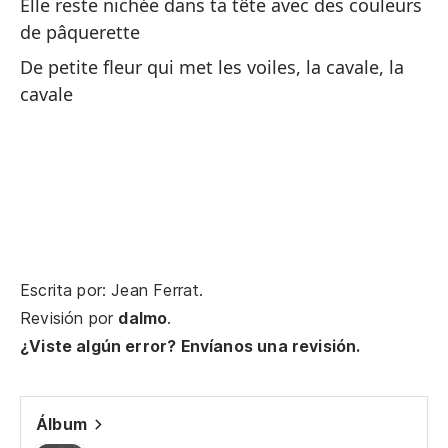
Elle reste nichée dans ta tête avec des couleurs
Qu
de pâquerette
De petite fleur qui met les voiles, la cavale, la
cavale
A 
ve
Ma
co
Escrita por: Jean Ferrat.
O 
Revisión por
dalmo
.
la
¿Viste algún error? Envíanos una revisión.
Ou
re
Álbum