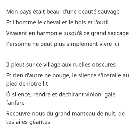
Mi
Mon pays était beau, d'une beauté sauvage
Mo
Et l'homme le cheval et le bois et l'outil
Vivaient en harmonie jusqu'à ce grand saccage
Mi
Personne ne peut plus simplement vivre ici
Mo
Y 
Il pleut sur ce village aux ruelles obscures
he
Et rien d'autre ne bouge, le silence s'installe au
Et
pied de notre lit
Ô silence, rendre et déchirant violon, gaie
Vi
fanfare
Vi
Recouvre-nous du grand manteau de nuit, de
tes ailes géantes
Ya
Pe