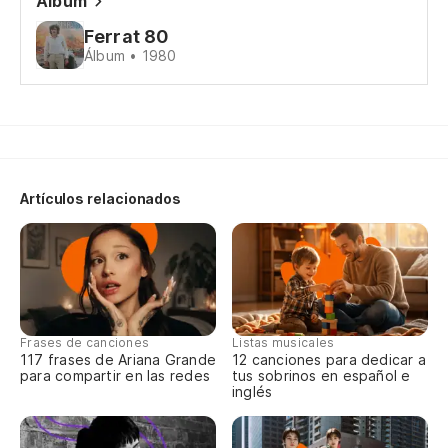
Álbum
Re
Ferrat 80
ai
Álbum • 1980
Mi
Mo
Artículos relacionados
Y 
he
Et
Vi
Frases de canciones
Listas musicales
Vi
117 frases de Ariana Grande
12 canciones para dedicar a
para compartir en las redes
tus sobrinos en español e
inglés
Ya
Pe