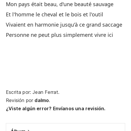
Mon pays était beau, d'une beauté sauvage
Et l'homme le cheval et le bois et l'outil
Es
ca
Vivaient en harmonie jusqu'à ce grand saccage
Il
Personne ne peut plus simplement vivre ici
Y 
lo
Et
de
Oh
Escrita por: Jean Ferrat.
fa
Revisión por
dalmo
.
Ô 
¿Viste algún error? Envíanos una revisión.
Cú
tu