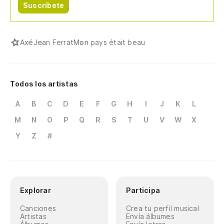
Suscríbete
Axé
Jean Ferrat
Mon pays était beau
Todos los artistas
A
B
C
D
E
F
G
H
I
J
K
L
M
N
O
P
Q
R
S
T
U
V
W
X
Y
Z
#
Explorar
Participa
Canciones
Crea tu perfil musical
Artistas
Envía álbumes