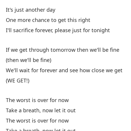
Si
bi
It's just another day
One more chance to get this right
If
I'll sacrifice forever, please just for tonight
(E
If we get through tomorrow then we'll be fine
Es
ce
(then we'll be fine)
We'll wait for forever and see how close we get
We
(WE GET!)
The worst is over for now
Take a breath, now let it out
Es
The worst is over for now
Take a breath, now let it out