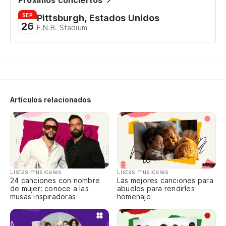
Próximos conciertos
We
SEP
Pittsburgh, Estados Unidos
26
F.N.B. Stadium
(¡
Lo
Th
Artículos relacionados
To
Ta
Lo
Listas musicales
Listas musicales
Th
24 canciones con nombre
Las mejores canciones para
de mujer: conoce a las
abuelos para rendirles
musas inspiradoras
homenaje
To
Ta