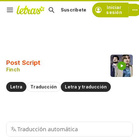
Iniciar
Suscríbete
sesión
Copiar fragmento
Copiar toda la letra
Post Script
Practicar la pronunciación de
Finch
Comentar sobre este fragmento
Letra
Traducción
Letra y traducción
Traducción automática