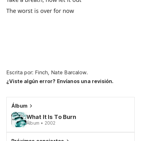
Un
The worst is over for now
On
Ha
po
I'
Escrita por: Finch, Nate Barcalow.
Si
bi
¿Viste algún error? Envíanos una revisión.
If
Álbum
(E
What It Is To Burn
Álbum • 2002
Es
ce