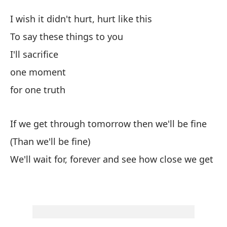
Po
I wish it didn't hurt, hurt like this
Po
To say these things to you
I'll sacrifice
Oj
one moment
I w
for one truth
De
If we get through tomorrow then we'll be fine
Ha
(Than we'll be fine)
We'll wait for, forever and see how close we get
p
po