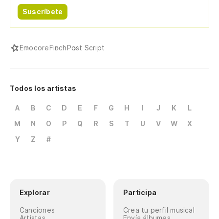
Suscríbete
Emocore
Finch
Post Script
Todos los artistas
A
B
C
D
E
F
G
H
I
J
K
L
M
N
O
P
Q
R
S
T
U
V
W
X
Y
Z
#
Explorar
Participa
Canciones
Crea tu perfil musical
Artistas
Envía álbumes