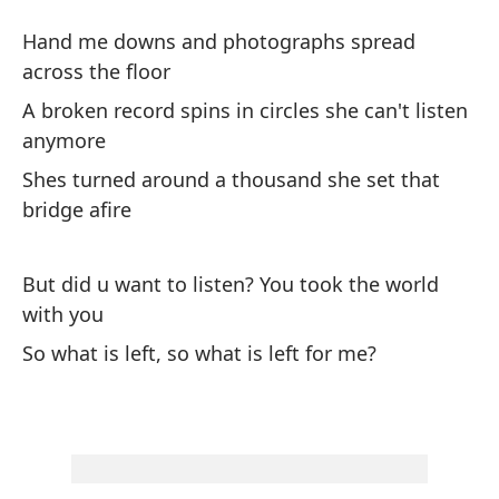
N
Hand me downs and photographs spread
N
across the floor
A broken record spins in circles she can't listen
Ro
anymore
su
Shes turned around a thousand she set that
Ha
bridge afire
fl
Un
But did u want to listen? You took the world
pu
with you
A 
So what is left, so what is left for me?
an
El
Sh
af