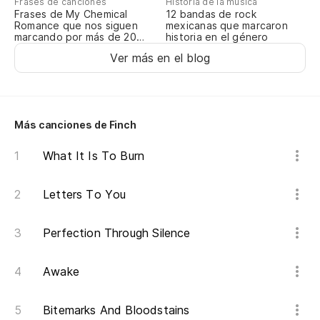
Historia de la música
Frases de canciones
Bu
12 bandas de rock
Frases de My Chemical
mexicanas que marcaron
Romance que nos siguen
yo
historia en el género
marcando por más de 20
años
Ver más en el blog
En
So
Más canciones de Finch
What It Is To Burn
Letters To You
Perfection Through Silence
Awake
Bitemarks And Bloodstains