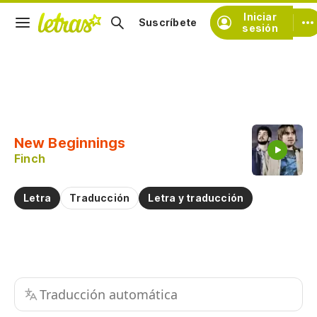
Iniciar
Suscríbete
sesión
Copiar fragmento
Copiar toda la letra
New Beginnings
Practicar la pronunciación de
Finch
Comentar sobre este fragmento
Letra
Traducción
Letra y traducción
Traducción automática