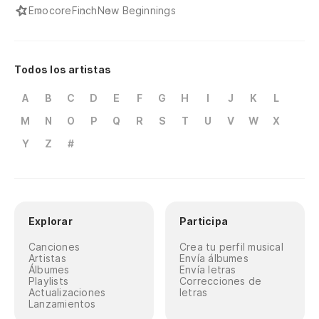
Emocore
Finch
New Beginnings
Todos los artistas
A
B
C
D
E
F
G
H
I
J
K
L
M
N
O
P
Q
R
S
T
U
V
W
X
Y
Z
#
Explorar
Participa
Canciones
Crea tu perfil musical
Artistas
Envía álbumes
Álbumes
Envía letras
Playlists
Correcciones de
Actualizaciones
letras
Lanzamientos