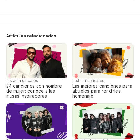
I 
Ha
Artículos relacionados
¿Q
co
Di
En
Listas musicales
Listas musicales
24 canciones con nombre
Las mejores canciones para
de mujer: conoce a las
abuelos para rendirles
So
musas inspiradoras
homenaje
¿Q
¿P
co