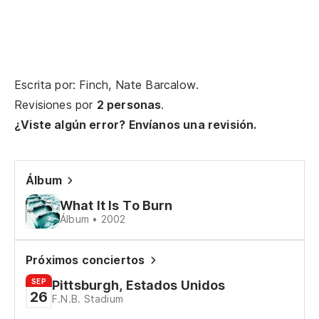
yo
En
So
Escrita por: Finch, Nate Barcalow.
Revisiones por
2 personas
.
In
¿Viste algún error? Envíanos una revisión.
Po
Álbum
es
What It Is To Burn
Wh
Álbum • 2002
Lo
Próximos conciertos
I 
SEP
Pittsburgh, Estados Unidos
26
F.N.B. Stadium
Sé