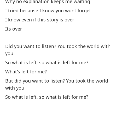
Why no explanation keeps me waiting
Me
I tried because I know you wont forget
es
I know even if this story is over
It
ev
Its over
¿P
Did you want to listen? You took the world with
co
you
Bu
So what is left, so what is left for me?
yo
What's left for me?
En
But did you want to listen? You took the world
with you
So
So what is left, so what is left for me?
¿P
co
Bu