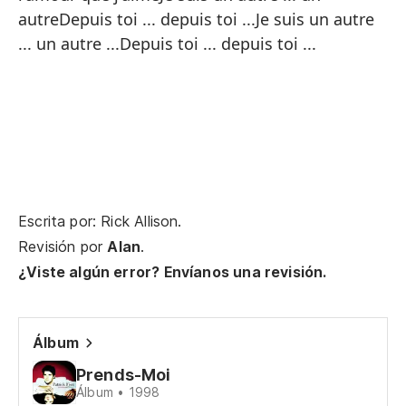
se
autreDepuis toi ... depuis toi ...Je suis un autre
ma
... un autre ...Depuis toi ... depuis toi ...
co
un
ti.
Je
im
fo
..
Escrita por: Rick Allison.
br
Revisión por
Alan
.
im
¿Viste algún error? Envíanos una revisión.
nu
su
cr
un 
Álbum
po
Prends-Moi
l'
Álbum • 1998