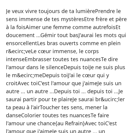
De
Je veux vivre toujours de ta lumièrePrendre le
De
sens immense de tes mystèresEtre frère et père
à la foisAimer une femme comme autrefoisEt
Qu
doucement ...Gémir tout basJ'aurai les mots qui
in
ensorcellentLes bras ouverts comme en plein
he
r&ecirc;veLe cœur immense, le corps
co
intenseEmbrasser toutes tes nuancesTe dire
ca
l'amour dans le silenceDepuis toiJe ne suis plus
he
le m&ecirc;meDepuis toiJ'ai le cœur qui y
su
croitAvec toiC'est l'amour que j'aimeJe suis un
be
autre ... un autre ...Depuis toi ... depuis toi ...Je
si
saurai partir pour te plaireJe saurai br&ucirc;ler
ti
ta peau à l'airToucher tes sens, mener la
am
danseColorier toutes tes nuancesTe faire
Vo
l'amour une chance{au Refrain}Avec toiC'est
có
l'amour que j'aimeJe suis un autre ... un