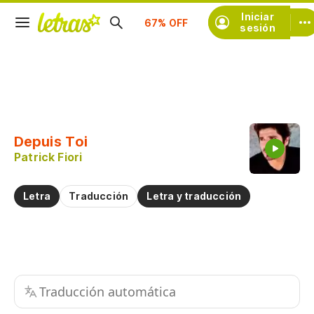
Suscríbete
Iniciar
sesión
Copiar fragmento
Copiar toda la letra
Depuis Toi
Practicar la pronunciación de
Patrick Fiori
Comentar sobre este fragmento
Letra
Traducción
Letra y traducción
Traducción automática