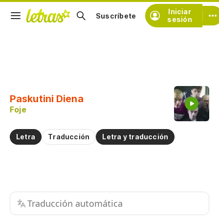
Iniciar
Suscríbete
sesión
Copiar fragmento
Copiar toda la letra
Paskutini Diena
Practicar la pronunciación de
Foje
Comentar sobre este fragmento
Letra
Traducción
Letra y traducción
Traducción automática