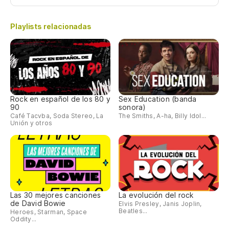
Playlists relacionadas
Rock en español de los 80 y
Sex Education (banda
90
sonora)
Café Tacvba, Soda Stereo, La
The Smiths, A-ha, Billy Idol...
Unión y otros
Las 30 mejores canciones
La evolución del rock
de David Bowie
Elvis Presley, Janis Joplin,
Beatles...
Heroes, Starman, Space
Oddity...