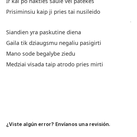
Ir kai po nakties saule vel patekes
En
Prisiminsiu kaip ji pries tai nusileido
Ju
Siandien yra paskutine diena
Du
Gaila tik dziaugsmu negaliu pasigirti
na
Mano sode begalybe ziedu
Mi
Medziai visada taip atrodo pries mirti
Mi
Ma
Nu
Ni
¿Viste algún error? Envíanos una revisión.
Cu