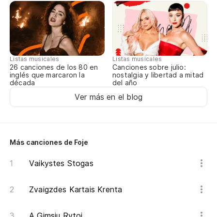
Ga
En
Ma
Listas musicales
Listas musicales
Lo
Canciones sobre julio:
26 canciones de los 80 en
nostalgia y libertad a mitad
inglés que marcaron la
Me
del año
década
Ver más en el blog
Más canciones de Foje
Vaikystes Stogas
Zvaigzdes Kartais Krenta
A Gimsiu Rytoj