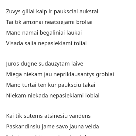
Úl
Zuvys giliai kaip ir pauksciai aukstai
Pa
Tai tik amzinai neatsiejami broliai
Mano namai begaliniai laukai
Pe
Visada salia nepasiekiami toliai
Zu
So
Juros dugne sudauzytam laive
Ta
Miega niekam jau nepriklausantys grobiai
Mano turtai ten kur pauksciu takai
Mi
Niekam niekada nepasiekiami lobiai
Ma
Si
Kai tik sutems atsinesiu vandens
Vi
Paskandinsiu jame savo jauna veida