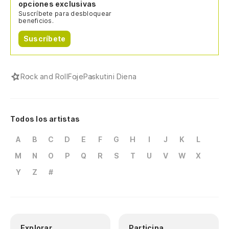
opciones exclusivas
Suscríbete para desbloquear
beneficios.
Suscríbete
Rock and Roll
Foje
Paskutini Diena
Todos los artistas
A
B
C
D
E
F
G
H
I
J
K
L
M
N
O
P
Q
R
S
T
U
V
W
X
Y
Z
#
Explorar
Participa