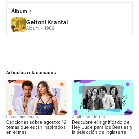
Ka
Álbum
Su
Geltoni Krantai
Pa
Álbum • 1989
Y 
Ir
Re
Artículos relacionados
Pr
Ho
Listas musicales
Analizando letras
La
Canciones sobre agosto: 12
Descubre el significado de
al
temas que están inspirados
Hey Jude para los Beatles y
en el mes
la selección de Inglaterra