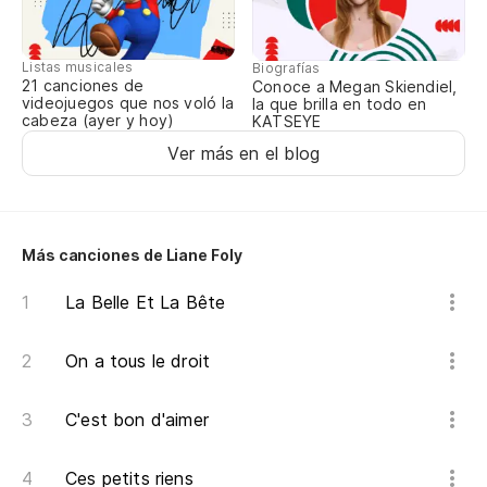
Lu
Listas musicales
Biografías
Bl
21 canciones de
Conoce a Megan Skiendiel,
videojuegos que nos voló la
la que brilla en todo en
cabeza (ayer y hoy)
KATSEYE
A 
Ver más en el blog
Si
Si
Más canciones de Liane Foly
Ya
La Belle Et La Bête
ve
Tu
On a tous le droit
C'est bon d'aimer
Ces petits riens