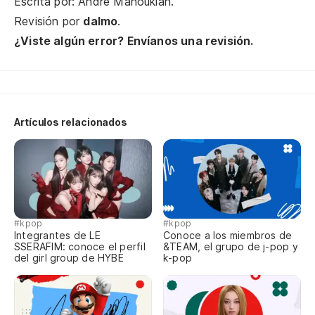
Escrita por: André Manoukian.
So
Revisión por
dalmo
.
¿Viste algún error? Envíanos una revisión.
Je
Y 
Es
Artículos relacionados
To
Tú
A 
#kpop
#kpop
Integrantes de LE
Conoce a los miembros de
Au
SSERAFIM: conoce el perfil
&TEAM, el grupo de j-pop y
del girl group de HYBE
k-pop
En
Au