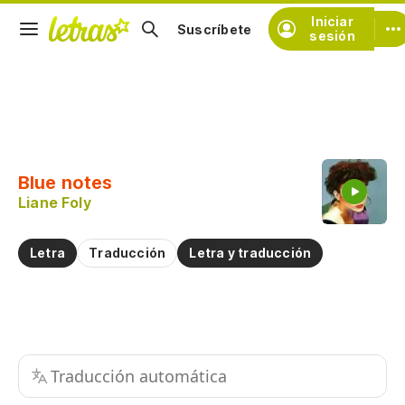
Iniciar
Suscríbete
sesión
Copiar fragmento
Copiar toda la letra
Blue notes
Practicar la pronunciación de
Liane Foly
Comentar sobre este fragmento
Letra
Traducción
Letra y traducción
Traducción automática