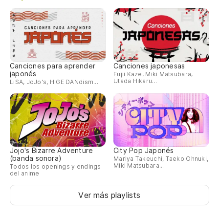
Canciones para aprender
Canciones japonesas
japonés
Fujii Kaze, Miki Matsubara,
Utada Hikaru...
LiSA, JoJo's, HIGE DANdism...
Jojo's Bizarre Adventure
City Pop Japonés
(banda sonora)
Mariya Takeuchi, Taeko Ohnuki,
Miki Matsubara...
Todos los openings y endings
del anime
Ver más playlists