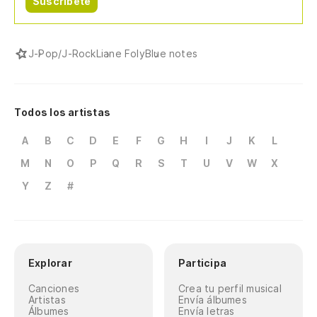
Suscríbete
J-Pop/J-Rock
Liane Foly
Blue notes
Todos los artistas
A
B
C
D
E
F
G
H
I
J
K
L
M
N
O
P
Q
R
S
T
U
V
W
X
Y
Z
#
Explorar
Participa
Canciones
Crea tu perfil musical
Artistas
Envía álbumes
Álbumes
Envía letras