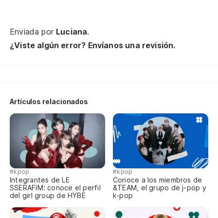
Enviada por
Luciana
.
¿Viste algún error? Envíanos una revisión.
En
Artículos relacionados
Qu
Qu
Pe
#kpop
#kpop
Si
Integrantes de LE
Conoce a los miembros de
SSERAFIM: conoce el perfil
&TEAM, el grupo de j-pop y
del girl group de HYBE
k-pop
Si