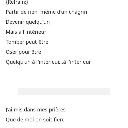
{Refrain:}
No
Partir de rien, même d'un chagrin
Fr
Devenir quelqu'un
Mais à l'intérieur
De
Tomber peut-être
Qu
Oser pour être
Quelqu'un à l'intérieur...à l'intérieur
Bu
Un
Un
Pa
J'ai mis dans mes prières
Po
Que de moi on soit fière