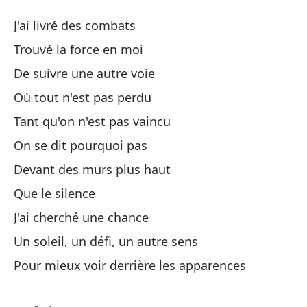
D
J'ai livré des combats
A 
Trouvé la force en moi
De suivre une autre voie
He
Où tout n'est pas perdu
En
Tant qu'on n'est pas vaincu
On se dit pourquoi pas
Pa
Devant des murs plus haut
Que le silence
Do
J'ai cherché une chance
Où
Un soleil, un défi, un autre sens
Mi
Pour mieux voir derrière les apparences
Ta