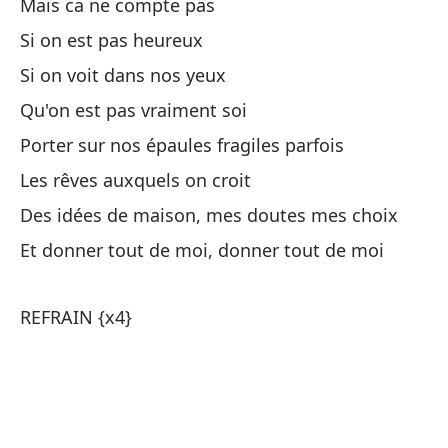
Mais ca ne compte pas
{E
Si on est pas heureux
Si on voit dans nos yeux
Pa
Qu'on est pas vraiment soi
Pa
Porter sur nos épaules fragiles parfois
Co
Les rêves auxquels on croit
Des idées de maison, mes doutes mes choix
Pe
Et donner tout de moi, donner tout de moi
Ca
REFRAIN {x4}
At
Al
Qu