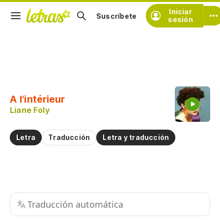
Iniciar
Suscríbete
sesión
Copiar fragmento
Copiar toda la letra
A l'intérieur
Practicar la pronunciación de
Liane Foly
Comentar sobre este fragmento
Letra
Traducción
Letra y traducción
Traducción automática