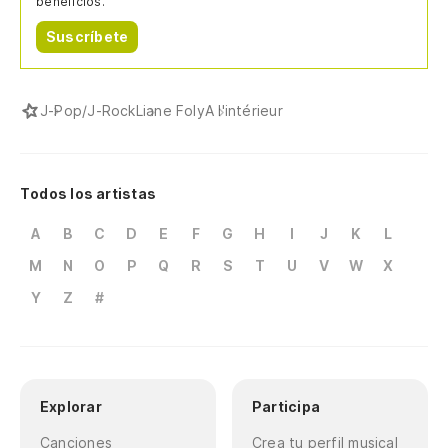
beneficios.
Suscríbete
J-Pop/J-Rock
Liane Foly
A l'intérieur
Todos los artistas
A
B
C
D
E
F
G
H
I
J
K
L
M
N
O
P
Q
R
S
T
U
V
W
X
Y
Z
#
Explorar
Participa
Canciones
Crea tu perfil musical