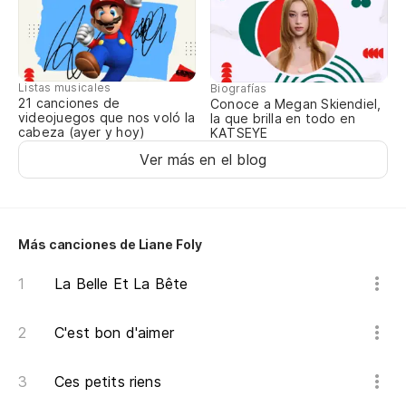
Qu
Qu
Listas musicales
Biografías
Ll
21 canciones de
Conoce a Megan Skiendiel,
videojuegos que nos voló la
la que brilla en todo en
cabeza (ayer y hoy)
KATSEYE
Po
Ver más en el blog
Lo
Le
Más canciones de Liane Foly
Id
La Belle Et La Bête
De
C'est bon d'aimer
Y 
Et
Ces petits riens