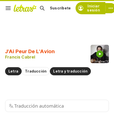
Iniciar
Suscríbete
sesión
Copiar fragmento
Copiar toda la letra
J'Ai Peur De L'Avion
Practicar la pronunciación de
Francis Cabrel
Comentar sobre este fragmento
Letra
Traducción
Letra y traducción
Traducción automática