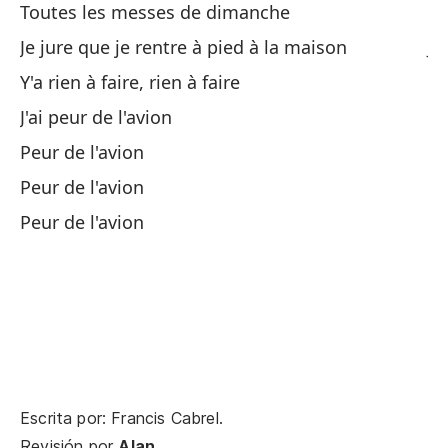
Toutes les messes de dimanche
To
Je jure que je rentre à pied à la maison
Ju
Y'a rien à faire, rien à faire
No
J'ai peur de l'avion
Te
Peur de l'avion
Mi
Peur de l'avion
Mi
Peur de l'avion
Mi
Mi
Escrita por: Francis Cabrel.
Revisión por
Alan
.