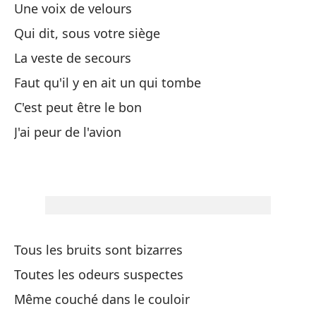
Une voix de velours
Un
Qui dit, sous votre siège
Qu
La veste de secours
El
Faut qu'il y en ait un qui tombe
De
C'est peut être le bon
Pu
J'ai peur de l'avion
Te
Tous les bruits sont bizarres
To
Toutes les odeurs suspectes
To
Même couché dans le couloir
In