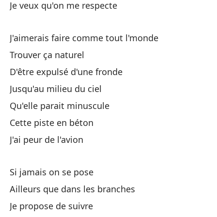
Je veux qu'on me respecte
Qu
J'aimerais faire comme tout l'monde
Me
Trouver ça naturel
En
D'être expulsé d'une fronde
Se
Jusqu'au milieu du ciel
Ha
Qu'elle parait minuscule
Pa
Cette piste en béton
Es
J'ai peur de l'avion
Te
Si jamais on se pose
Si
Ailleurs que dans les branches
En
Je propose de suivre
Pr