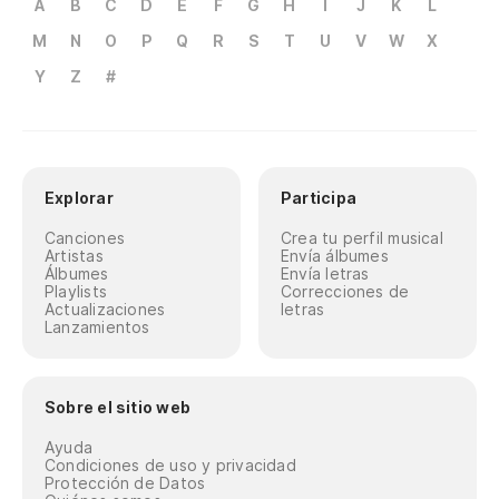
A
B
C
D
E
F
G
H
I
J
K
L
M
N
O
P
Q
R
S
T
U
V
W
X
Y
Z
#
Explorar
Participa
Canciones
Crea tu perfil musical
Artistas
Envía álbumes
Álbumes
Envía letras
Playlists
Correcciones de
Actualizaciones
letras
Lanzamientos
Sobre el sitio web
Ayuda
Condiciones de uso y privacidad
Protección de Datos