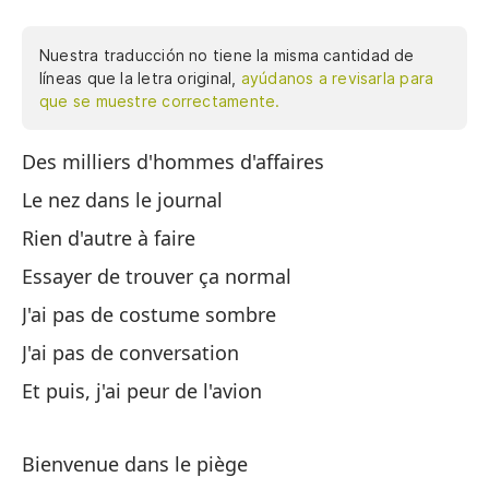
Nuestra traducción no tiene la misma cantidad de
líneas que la letra original,
ayúdanos a revisarla para
que se muestre correctamente.
Des milliers d'hommes d'affaires
Mi
Le nez dans le journal
Co
Rien d'autre à faire
Na
Essayer de trouver ça normal
In
J'ai pas de costume sombre
No
J'ai pas de conversation
No
Et puis, j'ai peur de l'avion
Y 
Bienvenue dans le piège
Bi