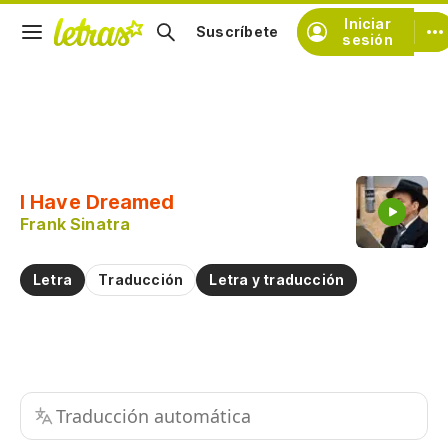
Iniciar
Suscríbete
sesión
Copiar fragmento
Copiar toda la letra
I Have Dreamed
Practicar la pronunciación de
Frank Sinatra
Comentar sobre este fragmento
Letra
Traducción
Letra y traducción
Traducción automática