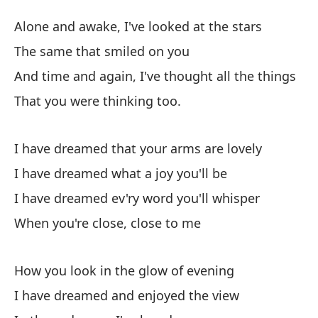
H
Alone and awake, I've looked at the stars
I
The same that smiled on you
And time and again, I've thought all the things
So
That you were thinking too.
Al
La
I have dreamed that your arms are lovely
Th
I have dreamed what a joy you'll be
I have dreamed ev'ry word you'll whisper
Y 
When you're close, close to me
An
Qu
How you look in the glow of evening
Th
I have dreamed and enjoyed the view