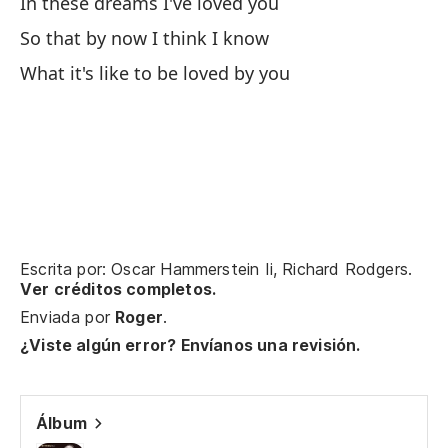
In these dreams I've loved you
He
So that by now I think I know
I 
What it's like to be loved by you
He
I 
He
I 
Escrita por: Oscar Hammerstein Ii, Richard Rodgers.
Cu
Ver créditos completos.
Enviada por
Roger
.
Wh
¿Viste algún error? Envíanos una revisión.
Có
Ho
Álbum