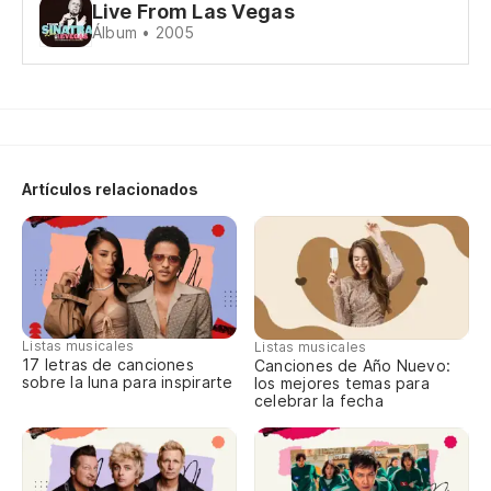
Live From Las Vegas
He
Álbum • 2005
I 
En
In
Artículos relacionados
As
So
Có
Wh
Listas musicales
Listas musicales
17 letras de canciones
Canciones de Año Nuevo:
sobre la luna para inspirarte
los mejores temas para
celebrar la fecha