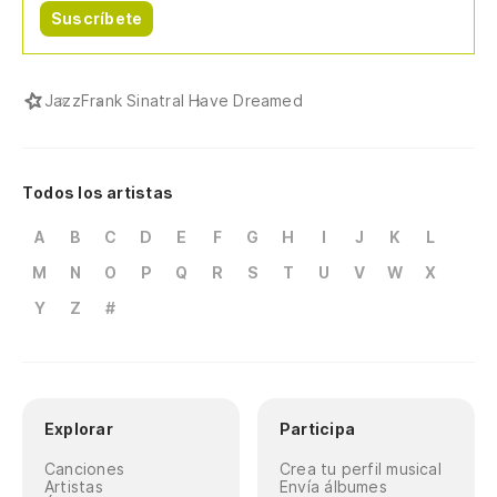
Suscríbete
Jazz
Frank Sinatra
I Have Dreamed
Todos los artistas
A
B
C
D
E
F
G
H
I
J
K
L
M
N
O
P
Q
R
S
T
U
V
W
X
Y
Z
#
Explorar
Participa
Canciones
Crea tu perfil musical
Artistas
Envía álbumes