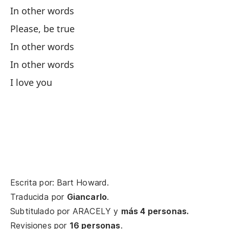
In other words
To
Please, be true
In other words
En
In other words
I love you
Po
En
T
Ll
Escrita por: Bart Howard.
Traducida por
Giancarlo
.
Fi
Subtitulado por
ARACELY
y
más 4 personas.
Dé
Revisiones por
16 personas
.