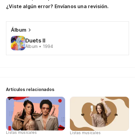
¿Viste algún error? Envíanos una revisión.
Le
Er
Álbum
Duets II
To
Álbum • 1994
En
Po
Artículos relacionados
En
En
Listas musicales
Listas musicales