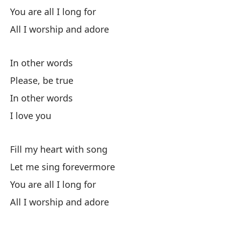
En
You are all I long for
All I worship and adore
Mi
In other words
Please, be true
In other words
I love you
Ll
Fi
Fill my heart with song
Y 
Let me sing forevermore
You are all I long for
An
All I worship and adore
Er