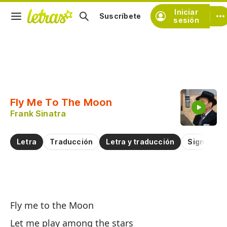
Iniciar
Suscríbete
sesión
Copiar fragmento
Copiar toda la letra
Fly Me To The Moon
Practicar la pronunciación de
Frank Sinatra
Comentar sobre este fragmento
Letra
Traducción
Letra y traducción
Significad
L
Fly me to the Moon
Fl
Let me play among the stars