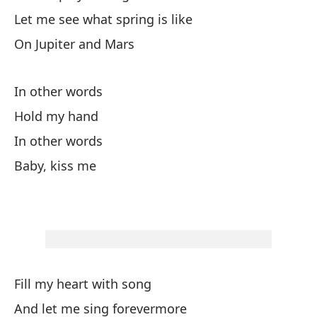
Let me see what spring is like
Ll
On Jupiter and Mars
Dé
In other words
Le
Hold my hand
Dé
In other words
Le
Baby, kiss me
En
En
So
Fill my heart with song
And let me sing forevermore