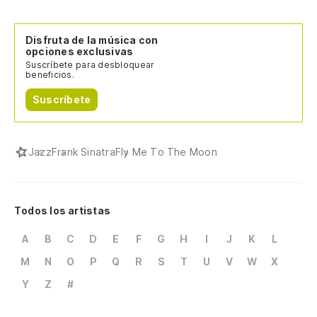
Disfruta de la música con
opciones exclusivas
Suscríbete para desbloquear
beneficios.
Suscríbete
Jazz
Frank Sinatra
Fly Me To The Moon
Todos los artistas
A
B
C
D
E
F
G
H
I
J
K
L
M
N
O
P
Q
R
S
T
U
V
W
X
Y
Z
#