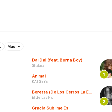
k
Más
Dai Dai (feat. Burna Boy)
Shakira
Animal
KATSEYE
Beretta (De Los Cerros La Escuela)
El de Las R's
Gracia Sublime Es