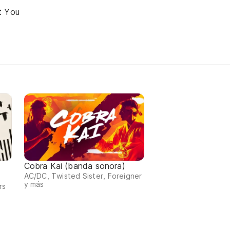
t You
Cobra Kai (banda sonora)
AC/DC, Twisted Sister, Foreigner
y más
rs