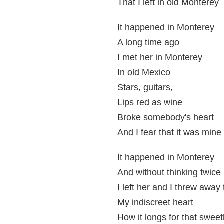
That I left in old Monterey
It happened in Monterey
A long time ago
I met her in Monterey
In old Mexico
Stars, guitars,
Lips red as wine
Broke somebody's heart
And I fear that it was mine
It happened in Monterey
And without thinking twice
I left her and I threw away
My indiscreet heart
How it longs for that sweet