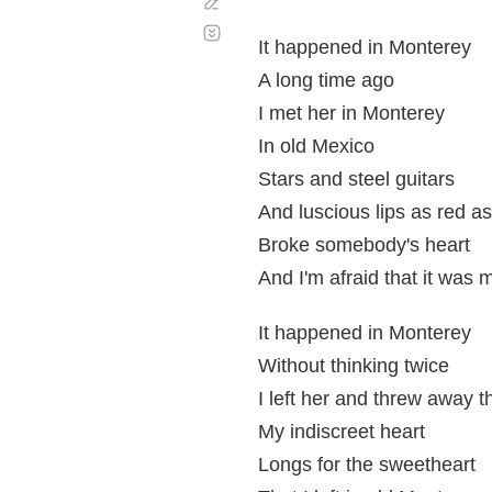
Corregir
Desplazamiento
automático
It happened in Monterey
A long time ago
I met her in Monterey
In old Mexico
Stars and steel guitars
And luscious lips as red a
Broke somebody's heart
And I'm afraid that it was 
It happened in Monterey
Without thinking twice
I left her and threw away t
My indiscreet heart
Longs for the sweetheart