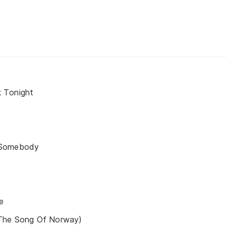
 Tonight
 Somebody
e
 The Song Of Norway)