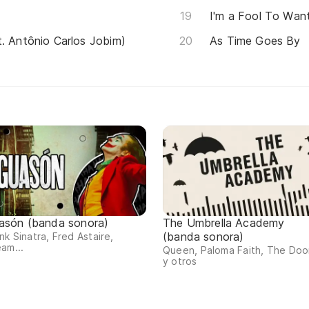
I'm a Fool To Wan
t. Antônio Carlos Jobim)
As Time Goes By
asón (banda sonora)
The Umbrella Academy
(banda sonora)
nk Sinatra, Fred Astaire,
am...
Queen, Paloma Faith, The Doo
y otros