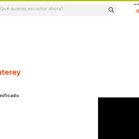
Su
nterey
nificado