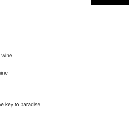
s wine
mine
he key to paradise