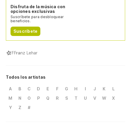
Disfruta de la música con
opciones exclusivas
Suscríbete para desbloquear
beneficios.
Suscríbete
F
Franz Lehar
Todos los artistas
A
B
C
D
E
F
G
H
I
J
K
L
M
N
O
P
Q
R
S
T
U
V
W
X
Y
Z
#