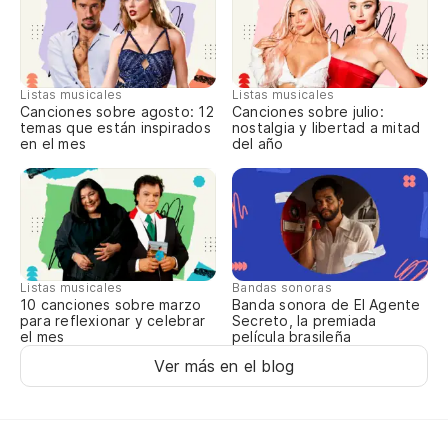
Et
Ha
Listas musicales
Listas musicales
On
Canciones sobre agosto: 12
Canciones sobre julio:
temas que están inspirados
nostalgia y libertad a mitad
en el mes
del año
Un
Un
De
Listas musicales
De
Bandas sonoras
10 canciones sobre marzo
Banda sonora de El Agente
para reflexionar y celebrar
Secreto, la premiada
el mes
película brasileña
En
Ver más en el blog
Da
No