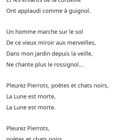
Má
Ont applaudi comme à guignol.
Pa
Un homme marche sur le sol
Bu
De ce vieux miroir aux merveilles,
¿Q
Dans mon jardin depuis la veille,
Ne chante plus le rossignol...
Qu
Pleurez Pierrots, poètes et chats noirs,
La Lune est morte,
La Lune est morte.
Pi
Pl
Pleurez Pierrots,
poètes et chats noirs,