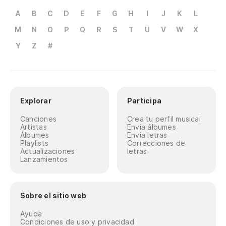
A
B
C
D
E
F
G
H
I
J
K
L
M
N
O
P
Q
R
S
T
U
V
W
X
Y
Z
#
Explorar
Participa
Canciones
Crea tu perfil musical
Artistas
Envía álbumes
Álbumes
Envía letras
Playlists
Correcciones de
Actualizaciones
letras
Lanzamientos
Sobre el sitio web
Ayuda
Condiciones de uso y privacidad