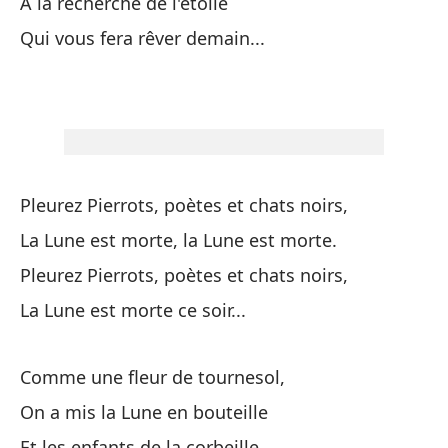
À la recherche de l'étoile
Un
Qui vous fera rêver demain...
Un
De
De
Y 
Pleurez Pierrots, poètes et chats noirs,
Et
La Lune est morte, la Lune est morte.
Pleurez Pierrots, poètes et chats noirs,
¡L
La Lune est morte ce soir...
La
Comme une fleur de tournesol,
Va
On a mis la Lune en bouteille
Il 
Et les enfants de la corbeille