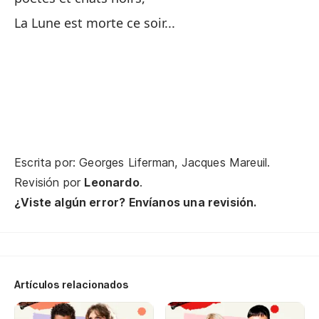
La
La Lune est morte ce soir...
La
Pi
Pl
La
La
Escrita por: Georges Liferman, Jacques Mareuil.
Revisión por
Leonardo
.
Co
¿Viste algún error? Envíanos una revisión.
Co
Em
Artículos relacionados
Y 