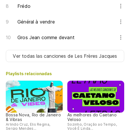
La
Frédo
Général à vendre
Gros Jean comme devant
Ver todas las canciones
de Les Frères Jacques
Playlists relacionadas
Bossa Nova, Rio de Janeiro
As melhores do Caetano
& Vibras
Veloso
Arlindo Cruz, Elis Regina,
Sozinho, Oração ao Tempo,
Sergio Mendes...
Você É Linda...