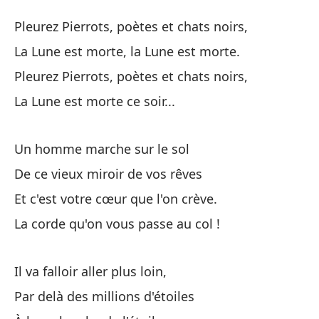
La
Pleurez Pierrots, poètes et chats noirs,
La
La Lune est morte, la Lune est morte.
Pleurez Pierrots, poètes et chats noirs,
Pi
La Lune est morte ce soir...
Pl
La
Un homme marche sur le sol
La
De ce vieux miroir de vos rêves
Et c'est votre cœur que l'on crève.
Pi
La corde qu'on vous passe au col !
Pl
La
Il va falloir aller plus loin,
La
Par delà des millions d'étoiles