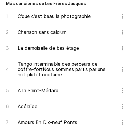
Más canciones de Les Frères Jacques
Ne
C'que c'est beau la photographie
Pi
Chanson sans calcium
Pl
La demoiselle de bas étage
La
Tango interminable des perceurs de
La
coffre-fortNous sommes partis par une
nuit plutôt nocturne
Ll
A la Saint-Médard
po
Adélaïde
Amours En Dix-neuf Ponts
La