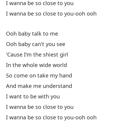
I wanna be so close to you
En
I wanna be so close to you-ooh ooh
As
Ooh baby talk to me
So
Ooh baby can't you see
y 
'Cause I'm the shiest girl
In the whole wide world
qu
So come on take my hand
And make me understand
Qu
I want to be with you
I 
I wanna be so close to you
Qu
I wanna be so close to you-ooh ooh
I 