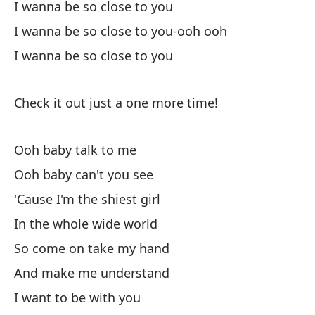
I wanna be so close to you
Ba
I wanna be so close to you-ooh ooh
To
I wanna be so close to you
Al
Check it out just a one more time!
Ooh baby talk to me
Ooh baby can't you see
O
'Cause I'm the shiest girl
In the whole wide world
Oo
So come on take my hand
And make me understand
Po
I want to be with you
'C