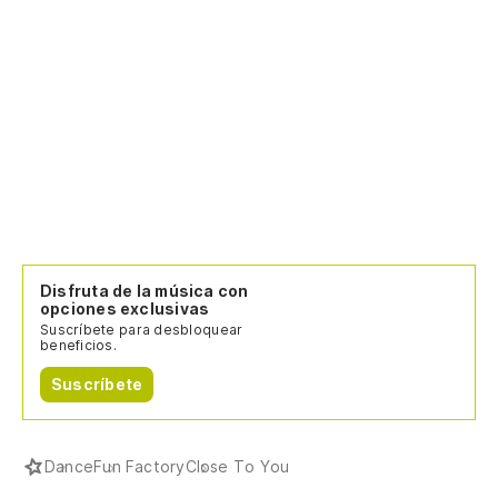
O
Oo
Po
'C
En
Disfruta de la música con
opciones exclusivas
Suscríbete para desbloquear
beneficios.
As
Suscríbete
So
y 
Dance
Fun Factory
Close To You