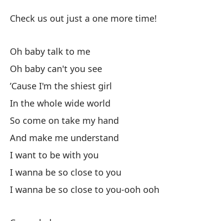
Ce
Check us out just a one more time!
Cl
Oh baby talk to me
¡V
Oh baby can't you see
Ch
’Cause I'm the shiest girl
In the whole wide world
O
So come on take my hand
Oh
And make me understand
I want to be with you
Po
I wanna be so close to you
’C
I wanna be so close to you-ooh ooh
En