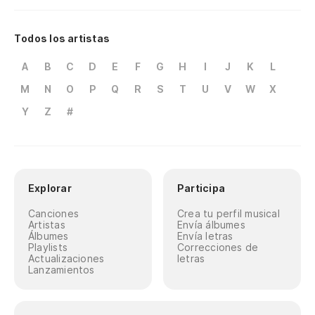
qu
Todos los artistas
Qu
A
B
C
D
E
F
G
H
I
J
K
L
I 
M
N
O
P
Q
R
S
T
U
V
W
X
Y
Z
#
Qu
I 
Explorar
Participa
Canciones
Crea tu perfil musical
Artistas
Envía álbumes
Álbumes
Envía letras
Playlists
Correcciones de
Actualizaciones
letras
Lanzamientos