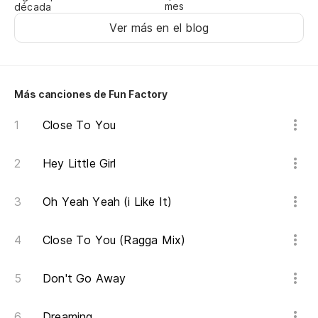
mes
década
Po
Ver más en el blog
’C
En
Más canciones de Fun Factory
As
Close To You
So
Hey Little Girl
y 
Oh Yeah Yeah (i Like It)
qu
Close To You (Ragga Mix)
Qu
Don't Go Away
I 
Dreaming