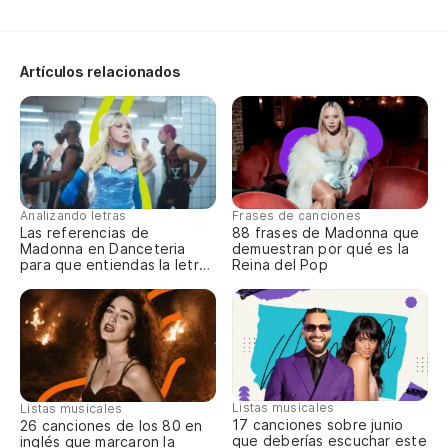
A 
Artículos relacionados
Bo
Bo
Ba
Ba
Analizando letras
Frases de canciones
Las referencias de
88 frases de Madonna que
To
Madonna en Danceteria
demuestran por qué es la
para que entiendas la letra
Reina del Pop
completa
Al
O
Oo
Listas musicales
Listas musicales
17 canciones sobre junio
26 canciones de los 80 en
que deberías escuchar este
inglés que marcaron la