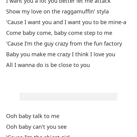
I want you a lot you better let me attack
Ca
Show my love on the raggamuffin' styla
'Cause I want you and I want you to be mine-a
Qu
Come baby come, baby come step to me
I 
'Cause I'm the guy crazy from the fun factory
Baby you make me crazy I think I love you
Es
All I wanna do is be close to you
Th
Qu
ci
I 
Ooh baby talk to me
Qu
Ooh baby can't you see
I 