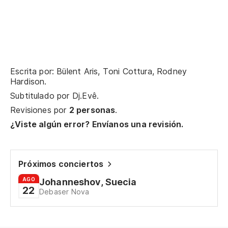
Oy
So
Escrita por: Bülent Aris, Toni Cottura, Rodney
Lo
Hardison.
Subtitulado por
Dj.Evê
.
Vu
Revisiones por
2 personas
.
¿Viste algún error? Envíanos una revisión.
Es
Ra
Próximos conciertos
Na
AGO
Johanneshov, Suecia
22
Debaser Nova
No
Un