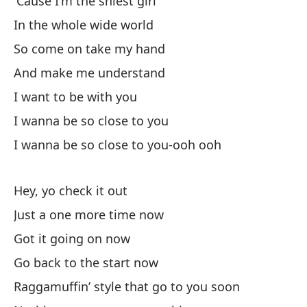
'Cause I'm the shiest girl
No
In the whole wide world
So come on take my hand
No
And make me understand
Ve
I want to be with you
I wanna be so close to you
Be
I wanna be so close to you-ooh ooh
En
Hey, yo check it out
Th
Just a one more time now
Es
Got it going on now
Li
Go back to the start now
Raggamuffin’ style that go to you soon
te