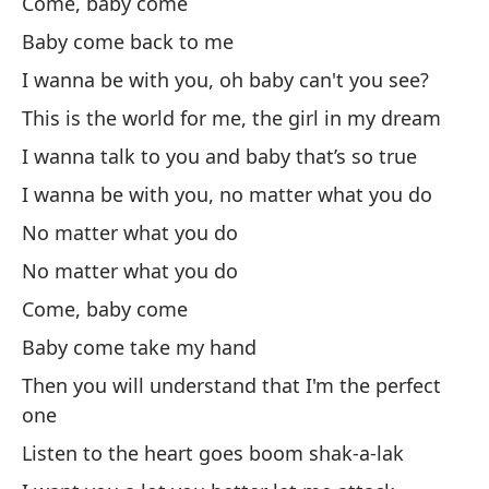
Come, baby come
As
Baby come back to me
So
I wanna be with you, oh baby can't you see?
This is the world for me, the girl in my dream
y 
I wanna talk to you and baby that’s so true
qu
I wanna be with you, no matter what you do
No matter what you do
Qu
No matter what you do
I 
Come, baby come
Baby come take my hand
Qu
Then you will understand that I'm the perfect
I 
one
Listen to the heart goes boom shak-a-lak
Ve