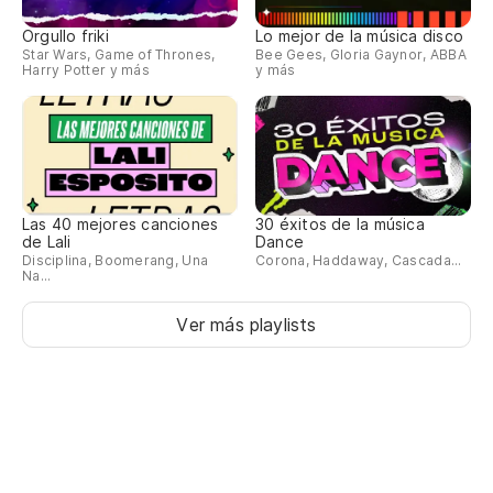
'C
Orgullo friki
Lo mejor de la música disco
Star Wars, Game of Thrones,
Bee Gees, Gloria Gaynor, ABBA
En
Harry Potter y más
y más
As
So
y 
Las 40 mejores canciones
30 éxitos de la música
de Lali
Dance
Disciplina, Boomerang, Una
Corona, Haddaway, Cascada...
Na...
qu
Ver más playlists
Qu
I 
Qu
I 