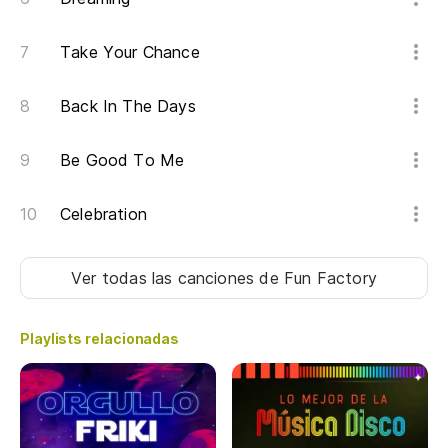
Qu
I 
Take Your Chance
Qu
Back In The Days
I 
Be Good To Me
¡M
Celebration
Ch
Ver todas las canciones
de Fun Factory
O
Playlists relacionadas
Oo
Po