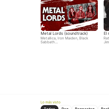
Metal Lords (soundtrack)
El
Metallica, Iron Maiden, Black
Rat
Sabbath...
Jim
Lo más visto
Todos
Pop
Reggaeton
Roc