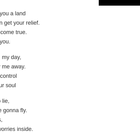
you a land
 get your relief.
 come true.
 you.
l my day,
w me away.
control
ur soul
 lie,
 gonna fly.
,
orries inside.