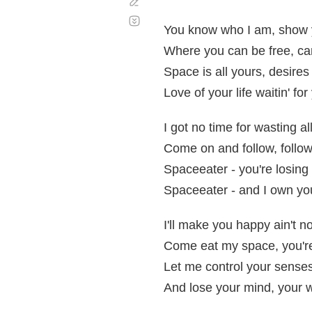
Corregir
Desplazamiento
automático
You know who I am, show 
Where you can be free, can
Space is all yours, desires
Love of your life waitin' for
I got no time for wasting al
Come on and follow, follo
Spaceeater - you're losing 
Spaceeater - and I own yo
I'll make you happy ain't no
Come eat my space, you're
Let me control your senses
And lose your mind, your w