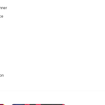
nner
ce
on