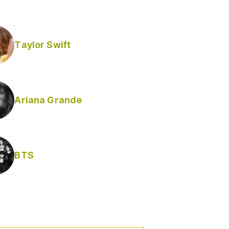
Taylor Swift
Ariana Grande
BTS