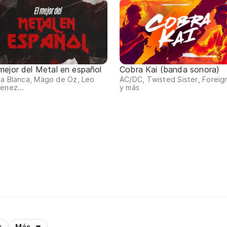
 mejor del Metal en español
Cobra Kai (banda sonora)
a Blanca, Mägo de Oz, Leo
AC/DC, Twisted Sister, Foreig
enez...
y más
k
Más