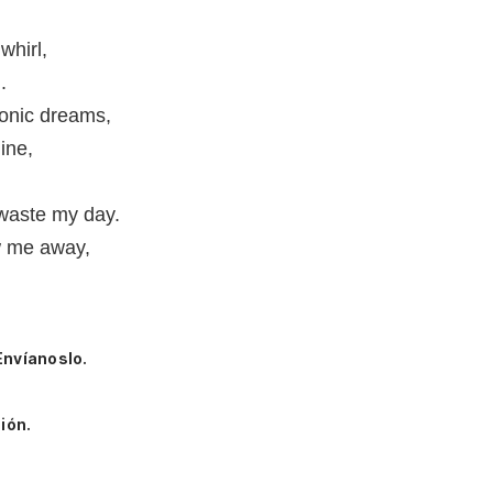
whirl,
.
onic dreams,
ine,
 waste my day.
w me away,
Envíanoslo.
ión.