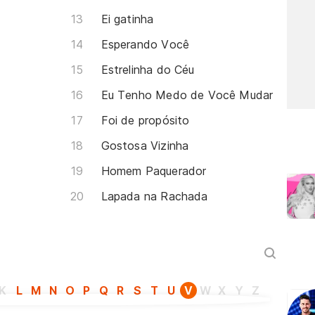
Ei gatinha
Esperando Você
Estrelinha do Céu
Eu Tenho Medo de Você Mudar
Foi de propósito
Gostosa Vizinha
Homem Paquerador
Lapada na Rachada
K
L
M
N
O
P
Q
R
S
T
U
V
W
X
Y
Z