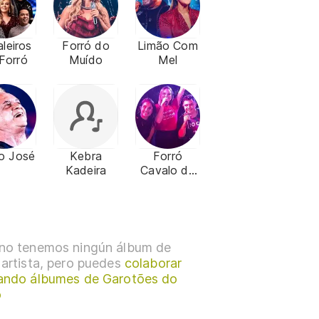
leiros
Forró do
Limão Com
Forró
Muído
Mel
io José
Kebra
Forró
Kadeira
Cavalo de
Pau
no tenemos ningún álbum de
 artista, pero puedes
colaborar
ando álbumes de Garotões do
ó