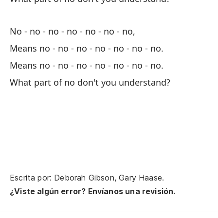
Te
m
No - no - no - no - no - no - no,
Go
Means no - no - no - no - no - no - no.
¿Q
Means no - no - no - no - no - no - no.
Wh
What part of no don't you understand?
Po
Yo
Pe
Qu
Escrita por: Deborah Gibson, Gary Haase.
¿Viste algún error? Envíanos una revisión.
Wa
Se