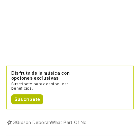
Wh
¿Q
Wh
No
It
Disfruta de la música con
Te
opciones exclusivas
Suscríbete para desbloquear
m
beneficios.
Go
Suscríbete
¿Q
G
Gibson Deborah
What Part Of No
Wh