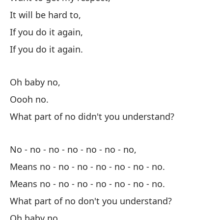
It will be hard to,
Sí
If you do it again,
Pe
If you do it again.
Bu
Oh baby no,
Mu
Oooh no.
Pl
What part of no didn't you understand?
¿E
ca
No - no - no - no - no - no - no,
Ar
Means no - no - no - no - no - no - no.
Means no - no - no - no - no - no - no.
At
What part of no don't you understand?
Se
Oh baby no,