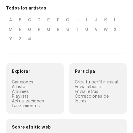
No
Todos los artistas
No
A
B
C
D
E
F
G
H
I
J
K
L
Si
M
N
O
P
Q
R
S
T
U
V
W
X
Y
Z
#
Me
Si
Me
Explorar
Participa
¿Q
Canciones
Crea tu perfil musical
Artistas
Envía álbumes
Wh
Álbumes
Envía letras
Playlists
Correcciones de
Actualizaciones
letras
Lanzamientos
Sobre el sitio web