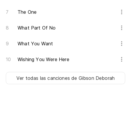
Wh
The One
No
What Part Of No
¿Q
What You Want
Wh
Wishing You Were Here
No
It
Ver todas las canciones
de Gibson Deborah
Te
m
Go
¿Q