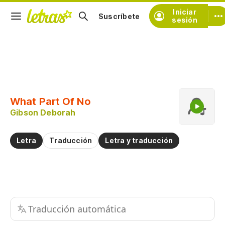
Iniciar
Suscríbete
sesión
Copiar fragmento
Copiar toda la letra
What Part Of No
Practicar la pronunciación de
Gibson Deborah
Comentar sobre este fragmento
Letra
Traducción
Letra y traducción
Traducción automática