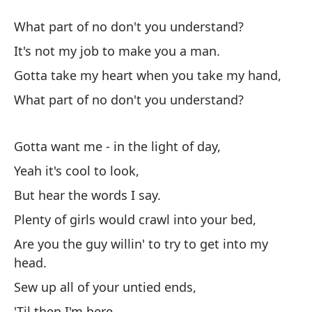
¿Y
What part of no don't you understand?
It's not my job to make you a man.
Va
Gotta take my heart when you take my hand,
Co
What part of no don't you understand?
He
Gotta want me - in the light of day,
He
Yeah it's cool to look,
¿Q
But hear the words I say.
Yo
Plenty of girls would crawl into your bed,
Are you the guy willin' to try to get into my
No
head.
No
Sew up all of your untied ends,
'Til then I'm here,