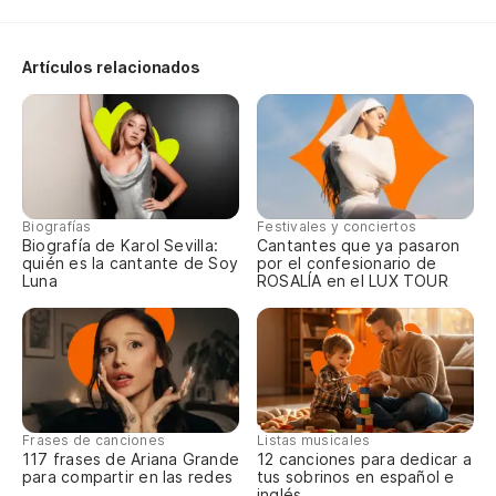
Si
Artículos relacionados
Si
Oh
Biografías
Festivales y conciertos
Biografía de Karol Sevilla:
Cantantes que ya pasaron
quién es la cantante de Soy
por el confesionario de
Oo
Luna
ROSALÍA en el LUX TOUR
¿Q
Wh
Frases de canciones
Listas musicales
No
117 frases de Ariana Grande
12 canciones para dedicar a
para compartir en las redes
tus sobrinos en español e
No
inglés