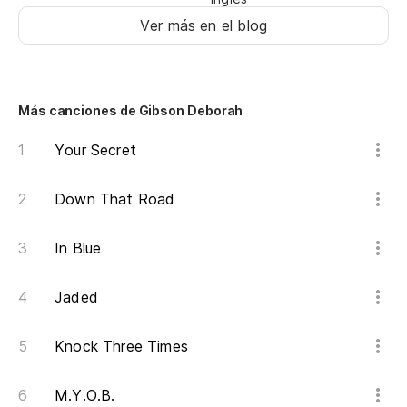
Ver más en el blog
Si
Me
Más canciones de Gibson Deborah
Si
Your Secret
Me
¿Q
Down That Road
Wh
In Blue
Oh
Jaded
De
Knock Three Times
¿Q
M.Y.O.B.