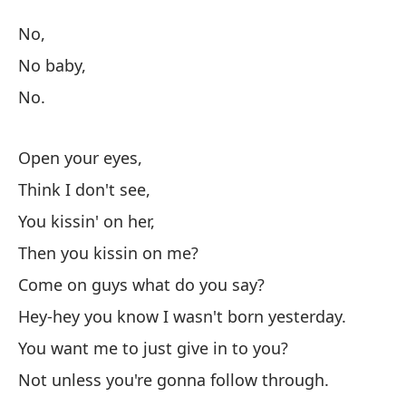
¿Q
No,
W
No baby,
No.
No
Open your eyes,
No
Think I don't see,
No
You kissin' on her,
Then you kissin on me?
Ab
Come on guys what do you say?
Hey-hey you know I wasn't born yesterday.
Pe
You want me to just give in to you?
Not unless you're gonna follow through.
Be