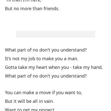
¿Q
But no more than friends.
Wh
No
It
Te
What part of no don't you understand?
m
It's not my job to make you a man.
Go
Gotta take my heart when you - take my hand,
¿Q
What part of no don't you understand?
Wh
You can make a move if you want to,
Te
But it will be all in vain.
Go
Want to get my respect,