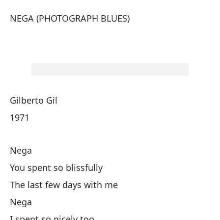
Ne
NEGA (PHOTOGRAPH BLUES)
Ne
NE
NE
Gilberto Gil
1971
Nega
Gi
You spent so blissfully
The last few days with me
19
Nega
I spent so nicely too