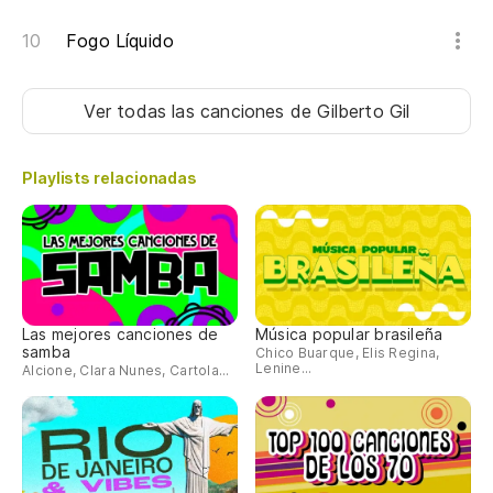
Ta
Fogo Líquido
Pe
Na
Ver todas las canciones
de Gilberto Gil
No
Playlists relacionadas
Las mejores canciones de
Música popular brasileña
samba
Chico Buarque, Elis Regina,
Lenine...
Alcione, Clara Nunes, Cartola...