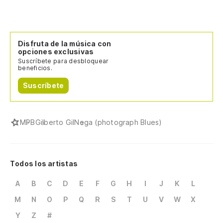
Disfruta de la música con
opciones exclusivas
Suscríbete para desbloquear
beneficios.
Suscríbete
MPB
Gilberto Gil
Nega (photograph Blues)
Todos los artistas
A
B
C
D
E
F
G
H
I
J
K
L
M
N
O
P
Q
R
S
T
U
V
W
X
Y
Z
#