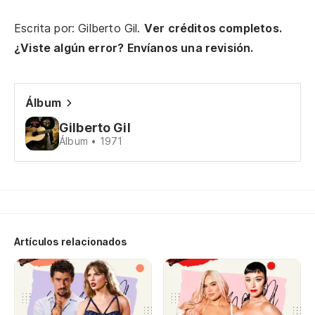
To
Escrita por: Gilberto Gil.
Ver créditos completos.
Al
¿Viste algún error? Envíanos una revisión.
He
Álbum
I'
Gilberto Gil
Ah
Álbum • 1971
No
De
co
Artículos relacionados
We
En
Wh