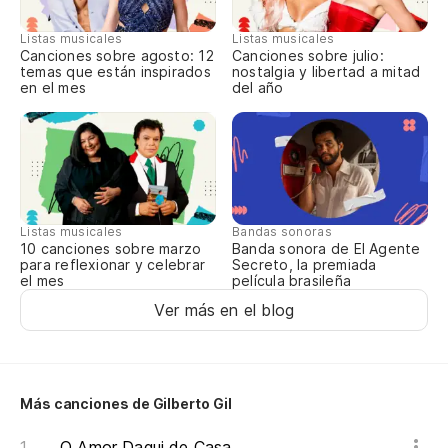
N
Listas musicales
Listas musicales
Canciones sobre agosto: 12
Canciones sobre julio:
temas que están inspirados
nostalgia y libertad a mitad
en el mes
del año
Pa
Lo
Th
Listas musicales
Bandas sonoras
N
10 canciones sobre marzo
Banda sonora de El Agente
para reflexionar y celebrar
Secreto, la premiada
el mes
película brasileña
Yo
Ver más en el blog
Lo
Más canciones de Gilberto Gil
Re
O Amor Daqui de Casa