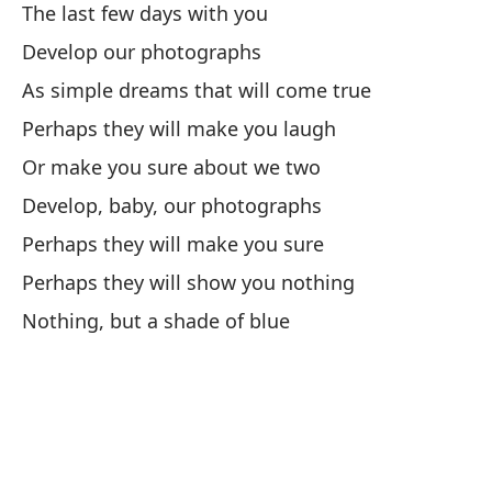
N
The last few days with you
Develop our photographs
Pa
As simple dreams that will come true
Perhaps they will make you laugh
Lo
Or make you sure about we two
Th
Develop, baby, our photographs
N
Perhaps they will make you sure
Perhaps they will show you nothing
Yo
Nothing, but a shade of blue
Lo
Ha
Yo