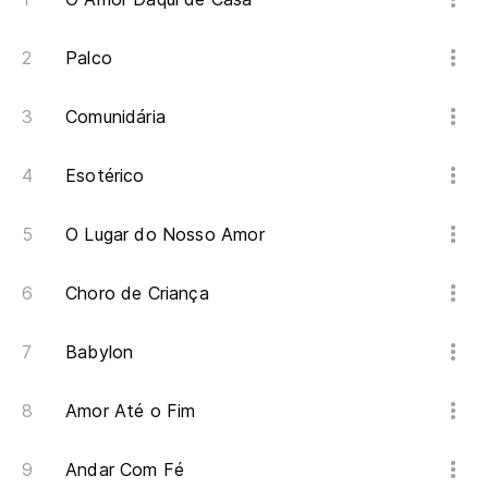
De
Palco
Co
As
Comunidária
Ta
Esotérico
Pe
O Lugar do Nosso Amor
O 
Or
Choro de Criança
Re
Babylon
De
Amor Até o Fim
Ta
Andar Com Fé