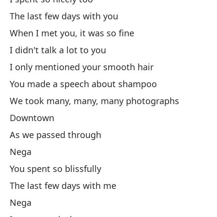
N
The last few days with you
Pa
When I met you, it was so fine
I didn't talk a lot to you
Lo
I only mentioned your smooth hair
Th
You made a speech about shampoo
N
We took many, many, many photographs
Downtown
Yo
As we passed through
Nega
Lo
You spent so blissfully
The last few days with me
Cu
Nega
Wh