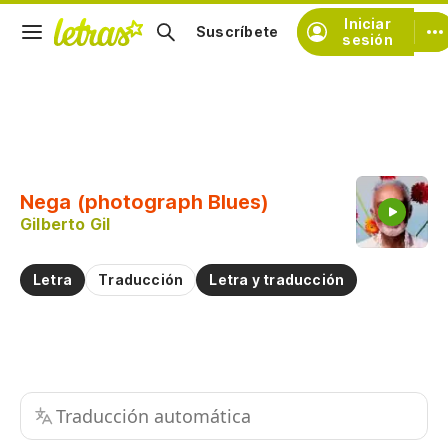
Iniciar
Suscríbete
sesión
Copiar fragmento
Copiar toda la letra
Nega (photograph Blues)
Practicar la pronunciación de
Gilberto Gil
Comentar sobre este fragmento
Letra
Traducción
Letra y traducción
Traducción automática