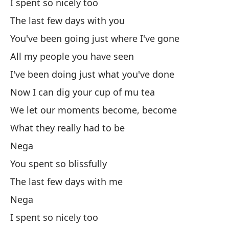
I spent so nicely too
No
The last few days with you
You've been going just where I've gone
So
All my people you have seen
I 
I've been doing just what you've done
Tú
Now I can dig your cup of mu tea
Yo
We let our moments become, become
What they really had to be
To
Nega
We
You spent so blissfully
En
The last few days with me
Nega
Mi
I spent so nicely too