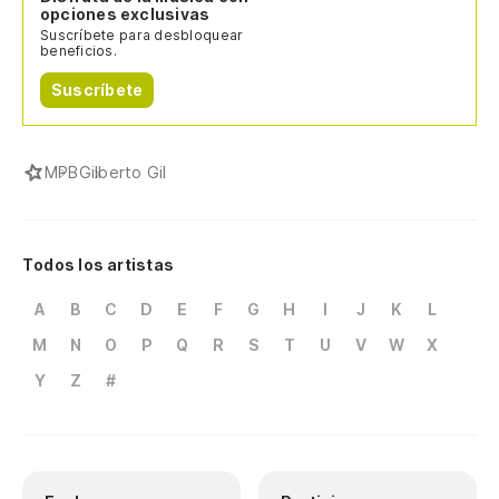
opciones exclusivas
Suscríbete para desbloquear
beneficios.
Suscríbete
MPB
Gilberto Gil
Todos los artistas
A
B
C
D
E
F
G
H
I
J
K
L
M
N
O
P
Q
R
S
T
U
V
W
X
Y
Z
#