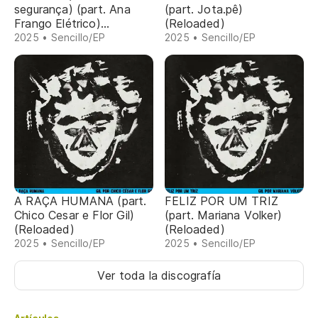
segurança) (part. Ana
(part. Jota.pê)
Frango Elétrico)
(Reloaded)
(Reloaded)
2025 • Sencillo/EP
2025 • Sencillo/EP
A RAÇA HUMANA (part.
FELIZ POR UM TRIZ
Chico Cesar e Flor Gil)
(part. Mariana Volker)
(Reloaded)
(Reloaded)
2025 • Sencillo/EP
2025 • Sencillo/EP
Ver toda la discografía