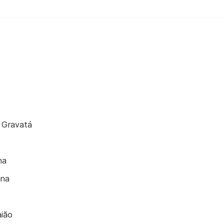
o Gravatá
na
ana
ião