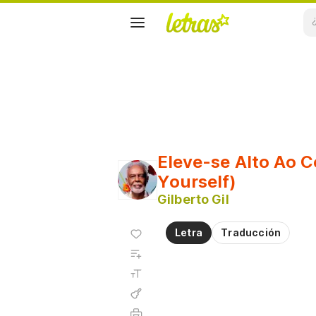
Eleve-se Alto Ao C
Yourself)
Gilberto Gil
Agregar
Letra
Traducción
a
Agregar
favoritos
a
Tamaño
playlist
de la
fuente
Acordes
Imprimir