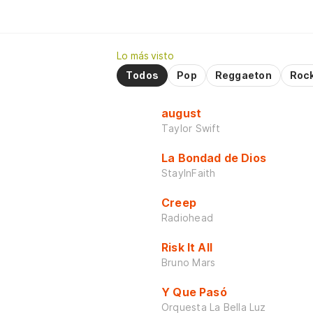
Lo más visto
Todos
Pop
Reggaeton
Roc
august
Taylor Swift
La Bondad de Dios
StayInFaith
Creep
Radiohead
Risk It All
Bruno Mars
Y Que Pasó
Orquesta La Bella Luz