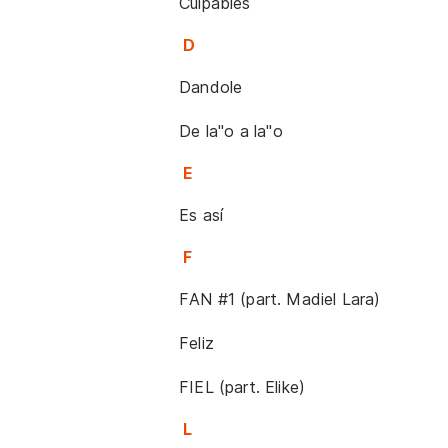
Culpables
D
Dandole
De la''o a la''o
E
Es así
F
FAN #1 (part. Madiel Lara)
Feliz
FIEL (part. Elike)
L