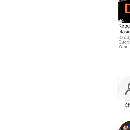
Regga
clási
Daddy
Queen
Yande
C