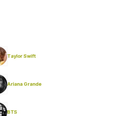
Taylor Swift
Ariana Grande
Helabusador) [explícita]
BTS