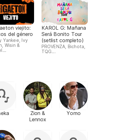
eton viejito:
KAROL G: Mañana
cos del género
Será Bonito Tour
(setlist completo)
 Yankee, Ivy
, Wisin &
PROVENZA, Bichota,
l...
TQG...
heka
Zion &
Yomo
Lennox