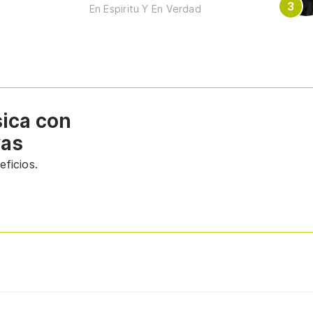
En Espiritu Y En Verdad
sica con
vas
ficios.