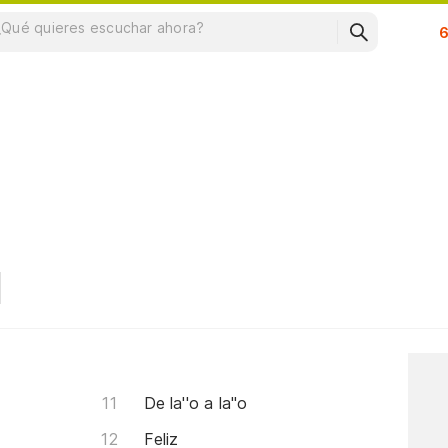
Su
De la''o a la''o
Feliz