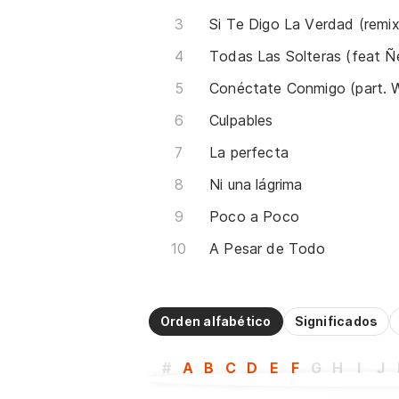
Si Te Digo La Verdad (remix
Culpables
La perfecta
Ni una lágrima
Poco a Poco
A Pesar de Todo
Orden alfabético
Significados
#
A
B
C
D
E
F
G
H
I
J