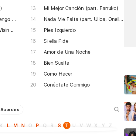
)
Mi Mejor Canción (part. Farruko)
Todas Las Solteras (feat Ñengo Flow & Jory)
Nada Me Falta (part. Ulloa, Onell Diaz)
Conéctate Conmigo (part. Wisin y Redimi2)
Pies Izquierdo
Si ella Pide
Amor de Una Noche
Bien Suelta
Como Hacer
Conéctate Conmigo
Acordes
K
L
M
N
O
P
Q
R
S
T
U
V
W
X
Y
Z