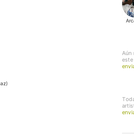
Arc
Aún 
este
envi
iaz)
Toda
arti
envi