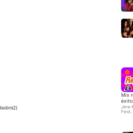
Mix 
éxit
Jere 
Redimi2)
Feid..