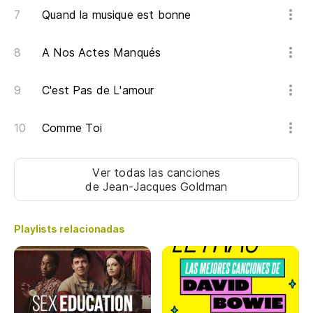
Quand la musique est bonne
Et
¿C
A Nos Actes Manqués
Co
C'est Pas de L'amour
¿D
Comme Toi
m
De
Ver todas las canciones
de Jean-Jacques Goldman
¿C
Co
Playlists relacionadas
¿C
Co