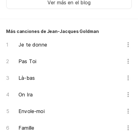
Ver más en el blog
¿A
Au
Más canciones de Jean-Jacques Goldman
¿C
Je te donne
Co
¿Q
Pas Toi
in
Là-bas
Qu
On Ira
¿C
pr
Envole-moi
Co
Famille
¿Y