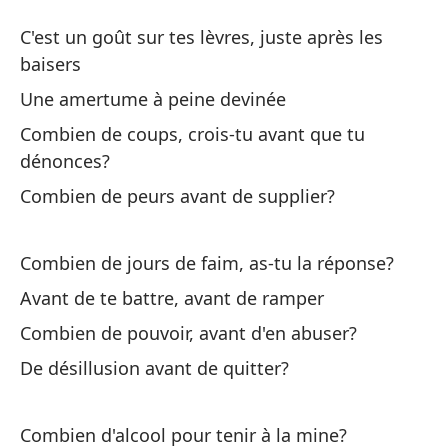
Un
C'est un goût sur tes lèvres, juste après les
Un
baisers
Une amertume à peine devinée
Es
Combien de coups, crois-tu avant que tu
be
dénonces?
C'
Combien de peurs avant de supplier?
Un
Combien de jours de faim, as-tu la réponse?
Un
Avant de te battre, avant de ramper
¿C
Combien de pouvoir, avant d'en abuser?
Co
De désillusion avant de quitter?
¿C
Combien d'alcool pour tenir à la mine?
Co