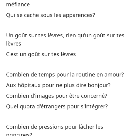
méfiance
Qu
Qui se cache sous les apparences?
Pe
Un goût sur tes lèvres, rien qu'un goût sur tes
lèvres
C'est un goût sur tes lèvres
¿C
Combien de temps pour la routine en amour?
ni
Aux hôpitaux pour ne plus dire bonjour?
Co
Combien d'images pour être concerné?
Pe
Quel quota d'étrangers pour s'intégrer?
m
Ma
Combien de pressions pour lâcher les
principes?
¿C