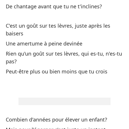
De chantage avant que tu ne t'inclines?
¿C
C'est un goût sur tes lèvres, juste après les
Co
baisers
An
Une amertume à peine devinée
Av
Rien qu'un goût sur tes lèvres, qui es-tu, n'es-tu
pas?
¿C
Peut-être plus ou bien moins que tu crois
él
Co
¿D
De
Combien d'années pour élever un enfant?
¿C