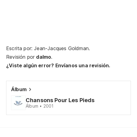
Co
¿Y
Na
Et
Escrita por: Jean-Jacques Goldman.
Es
Revisión por
dalmo
.
be
¿Viste algún error? Envíanos una revisión.
C'
Un
Álbum
Chansons Pour Les Pieds
Un
Álbum • 2001
Só
so
Ri