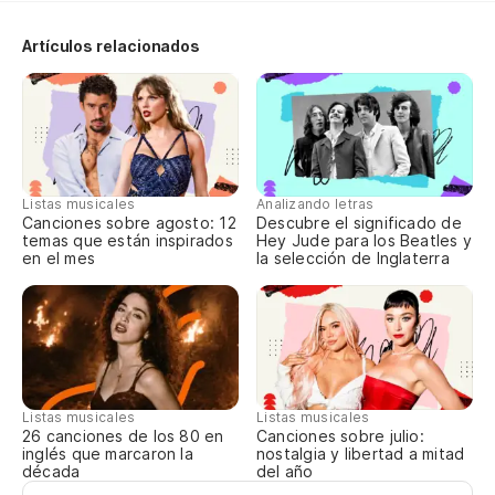
¿Q
Artículos relacionados
Qu
Un
la
Listas musicales
Analizando letras
Canciones sobre agosto: 12
Descubre el significado de
Un
temas que están inspirados
Hey Jude para los Beatles y
en el mes
la selección de Inglaterra
Es
C'
¿C
Listas musicales
Listas musicales
ru
Canciones sobre julio:
26 canciones de los 80 en
nostalgia y libertad a mitad
inglés que marcaron la
Co
del año
década