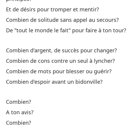
Et de désirs pour tromper et mentir?
Co
Combien de solitude sans appel au secours?
¿“
De "tout le monde le fait" pour faire à ton tour?
m
D'
Combien d'argent, de succès pour changer?
Combien de cons contre un seul à lyncher?
¿C
Combien de mots pour blesser ou guérir?
má
Combien d'espoir avant un bidonville?
Co
¿C
Combien?
Co
A ton avis?
Combien?
¿C