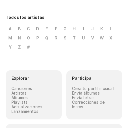
Todos los artistas
A
B
C
D
E
F
G
H
I
J
K
L
M
N
O
P
Q
R
S
T
U
V
W
X
Y
Z
#
Explorar
Participa
Canciones
Crea tu perfil musical
Artistas
Envía álbumes
Álbumes
Envía letras
Playlists
Correcciones de
Actualizaciones
letras
Lanzamientos