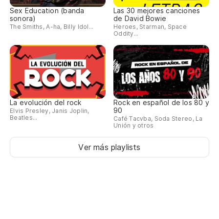
¿C
Sex Education (banda
Las 30 mejores canciones
sonora)
de David Bowie
Co
The Smiths, A-ha, Billy Idol...
Heroes, Starman, Space
Oddity...
¿C
Co
¿C
La evolución del rock
Rock en español de los 80 y
90
Elvis Presley, Janis Joplin,
Beatles...
Café Tacvba, Soda Stereo, La
Unión y otros
¿Q
Ver más playlists
¿C