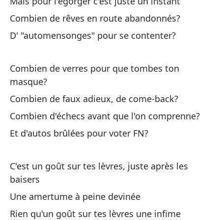
Mais pour l'égorger c'est juste un instant
Co
Combien de rêves en route abandonnés?
D' "automensonges" pour se contenter?
¿C
De
Combien de verres pour que tombes ton
masque?
Es
Combien de faux adieux, de come-back?
be
Combien d'échecs avant que l'on comprenne?
C'
Et d'autos brûlées pour voter FN?
Un
Un
C'est un goût sur tes lèvres, juste après les
baisers
Só
Une amertume à peine devinée
Ri
Rien qu'un goût sur tes lèvres une infime