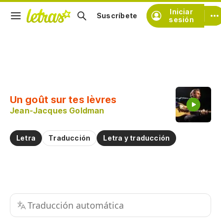
Iniciar
Suscríbete
sesión
Copiar fragmento
Copiar toda la letra
Un goût sur tes lèvres
Practicar la pronunciación de
Jean-Jacques Goldman
Comentar sobre este fragmento
Letra
Traducción
Letra y traducción
Traducción automática