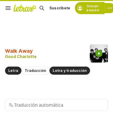
Iniciar
Suscríbete
sesión
Copiar fragmento
Copiar toda la letra
Walk Away
Practicar la pronunciación de
Good Charlotte
Comentar sobre este fragmento
Letra
Traducción
Letra y traducción
Traducción automática