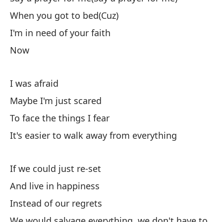
When you got to bed(Cuz)
De
I'm in need of your faith
To
Now
Es
It
I was afraid
Maybe I'm just scared
Se
To face the things I fear
It's easier to walk away from everything
Co
Wi
If we could just re-set
And live in happiness
M
Instead of our regrets
A
We would salvage everything, we don't have to