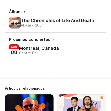
Sa
We
Álbum
aw
The Chronicles of Life And Death
Álbum • 2004
Re
Próximos conciertos
Ne
AGO
Montreal, Canadá
08
Centre Bell
Re
Pr
Qu
Artículos relacionados
De
To