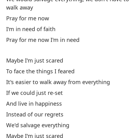
walk away
Pray for me now
Re
I'm in need of faith
Sa
Pray for me now I'm in need
Cu
Wh
Maybe I'm just scared
To face the things I feared
Ne
It's easier to walk away from everything
A
If we could just re-set
And live in happiness
Te
Instead of our regrets
We'd salvage everything
Qu
Maybe I'm just scared