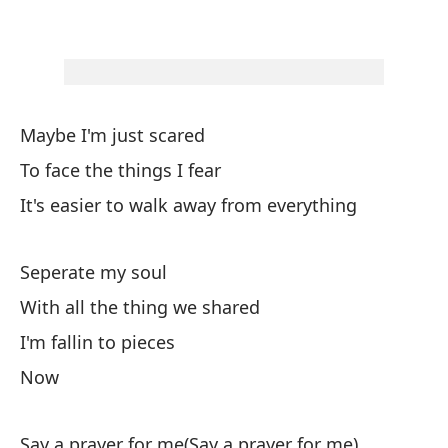
Es
De
A
Maybe I'm just scared
To face the things I fear
Te
It's easier to walk away from everything
Te
Seperate my soul
With all the thing we shared
I'm fallin to pieces
Now
Qu
Say a prayer for me(Say a prayer for me)