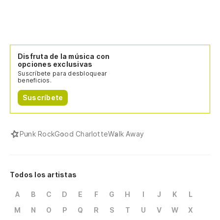
Disfruta de la música con
opciones exclusivas
Suscríbete para desbloquear
beneficios.
Suscríbete
Punk Rock
Good Charlotte
Walk Away
Todos los artistas
A
B
C
D
E
F
G
H
I
J
K
L
M
N
O
P
Q
R
S
T
U
V
W
X