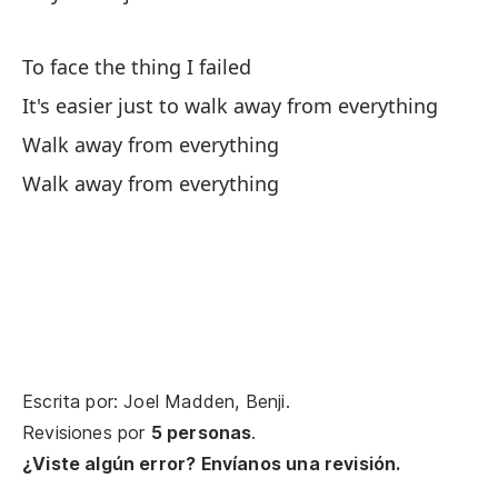
De
To face the thing I failed
To
It's easier just to walk away from everything
Es
Walk away from everything
It
Walk away from everything
Si
If
Y 
Escrita por: Joel Madden, Benji.
En
Revisiones por
5 personas
.
In
¿Viste algún error? Envíanos una revisión.