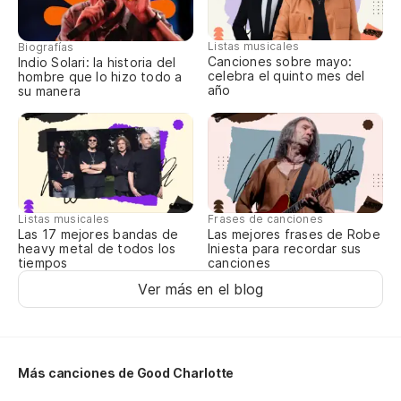
Es
Listas musicales
Biografías
It
Canciones sobre mayo:
Indio Solari: la historia del
celebra el quinto mes del
hombre que lo hizo todo a
año
su manera
Si
If
Y 
Listas musicales
Frases de canciones
En
Las 17 mejores bandas de
Las mejores frases de Robe
heavy metal de todos los
Iniesta para recordar sus
tiempos
canciones
In
Ver más en el blog
Sa
Qu
Más canciones de Good Charlotte