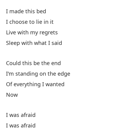
Al
I made this bed
W
I choose to lie in it
Live with my regrets
Hi
Sleep with what I said
El
Could this be the end
Vi
I'm standing on the edge
Li
Of everything I wanted
Now
Du
I was afraid
¿P
I was afraid