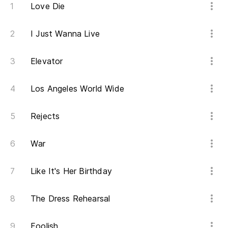
Love Die
De
I Just Wanna Live
To
Elevator
Es
It
Los Angeles World Wide
Al
Rejects
Al
War
Like It's Her Birthday
The Dress Rehearsal
Foolish