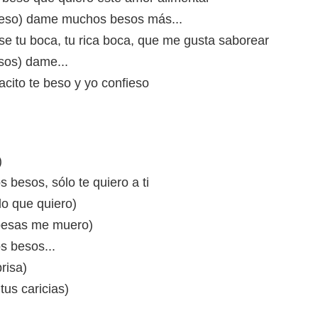
eso) dame muchos besos más...
se tu boca, tu rica boca, que me gusta saborear
sos) dame...
cito te beso y yo confieso
)
besos, sólo te quiero a ti
lo que quiero)
 besas me muero)
 besos...
risa)
us caricias)