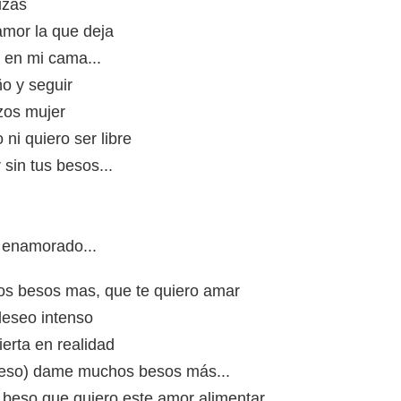
izás
amor la que deja
 en mi cama...
o y seguir
zos mujer
ni quiero ser libre
sin tus besos...
 enamorado...
s besos mas, que te quiero amar
deseo intenso
erta en realidad
eso) dame muchos besos más...
o beso que quiero este amor alimentar