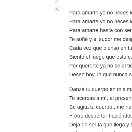
Corregir
Desplazamiento
automático
Para amarte yo no necesit
Para amarte yo no necesit
Para amarte basta con sent
Te soñé y el sudor me desp
Cada vez que pienso en tu
Siento el fuego que esta
Por quererte ya no se el t
Deseo hoy, lo que nunca s
Danza tu cuerpo en mis m
Te acercas a mí, al present
Se agita tu cuerpo...me ha
Y otro despertar haciéndot
Deja de ser la que llega y 