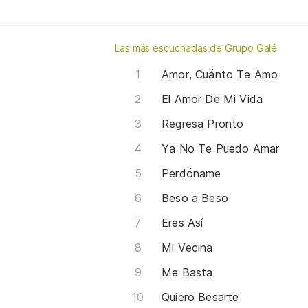
Las más escuchadas de Grupo Galé
Amor, Cuánto Te Amo
El Amor De Mi Vida
Regresa Pronto
Ya No Te Puedo Amar
Perdóname
Beso a Beso
Eres Así
Mi Vecina
Me Basta
Quiero Besarte