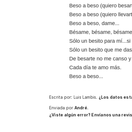
Beso a beso (quiero besar
Beso a beso (quiero llevar
Beso a beso, dame...
Bésame, bésame, bésame,
Sólo un besito para mí...si
Sólo un besito que me das
De besarte no me canso y 
Cada día te amo más.
Beso a beso...
Escrita por: Luis Lambis.
¿Los datos est
Enviada por
André
.
¿Viste algún error? Envíanos una revis