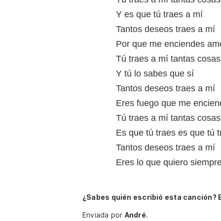
Y es que tú traes a mí
Tantos deseos traes a mí
Por que me enciendes amo
Tú traes a mí tantas cosas
Y tú lo sabes que sí
Tantos deseos traes a mí
Eres fuego que me encien
Tú traes a mí tantas cosas
Es que tú traes es que tú 
Tantos deseos traes a mí
Eres lo que quiero siempr
¿Sabes quién escribió esta canción? 
Enviada por
André
.