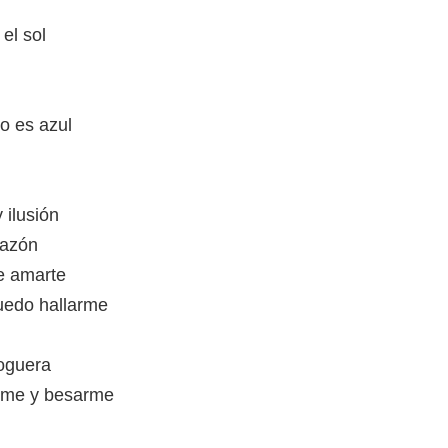
 el sol
o es azul
 ilusión
razón
e amarte
uedo hallarme
oguera
rme y besarme