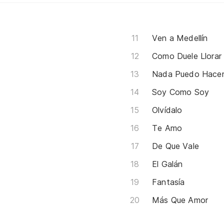
Ven a Medellín
Como Duele Llorar
Nada Puedo Hace
Soy Como Soy
Olvídalo
Te Amo
De Que Vale
El Galán
Fantasía
Más Que Amor