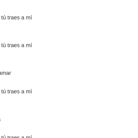
 tú traes a mí
 tú traes a mí
amar
 tú traes a mí
a
 tú traes a mí