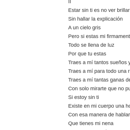
II
Estar sin ti es no ver brillar
Sin hallar la explicación
A un cielo gris
Pero si estas mi firmament
Todo se llena de luz
Por que tu estas
Traes a mí tantos sueños y
Traes a mí para todo una 
Traes a mí tantas ganas d
Con solo mirarte que no p
Si estoy sin ti
Existe en mi cuerpo una h
Con esa manera de habla
Que tienes mi nena