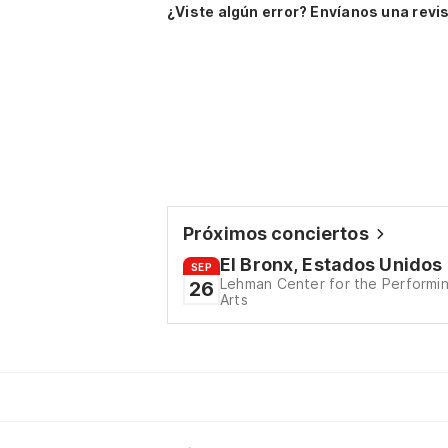
¿Viste algún error? Envíanos una revis
Próximos conciertos
El Bronx, Estados Unidos
SEP
Lehman Center for the Performi
26
Arts