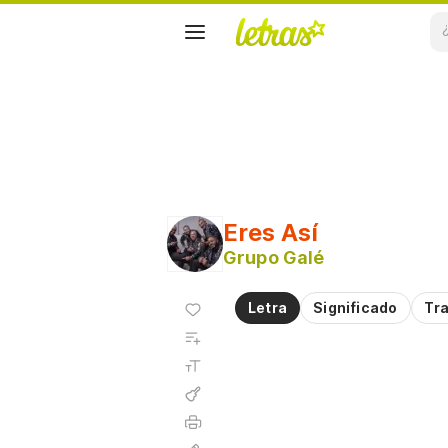
Eres Así
Grupo Galé
Agregar
Letra
Significado
Tr
a
Agregar
favoritos
a
Tamaño
playlist
de la
fuente
Acordes
Imprimir