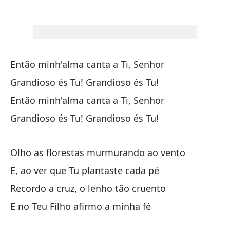
¡G
Gr
En
Então minh'alma canta a Ti, Senhor
En
Grandioso és Tu! Grandioso és Tu!
Então minh'alma canta a Ti, Senhor
¡G
Grandioso és Tu! Grandioso és Tu!
Gr
Olho as florestas murmurando ao vento
Cu
E, ao ver que Tu plantaste cada pé
Qu
Recordo a cruz, o lenho tão cruento
La
E no Teu Filho afirmo a minha fé
Ve