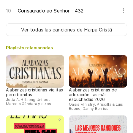
Ve
Consagrado ao Senhor - 432
Vi
Ver todas las canciones
de Harpa Cristã
En
No
Playlists relacionadas
Tu
A 
En
Alabanzas cristianas viejitas
Alabanzas cristianas de
pero bonitas
adoración: las más
En
escuchadas 2026
Jotta A, Hillsong United,
Marcela Gándara y otros
Oasis Ministry, Priscilla & Luis
Bueno, Danny Berrios...
¡G
Gr