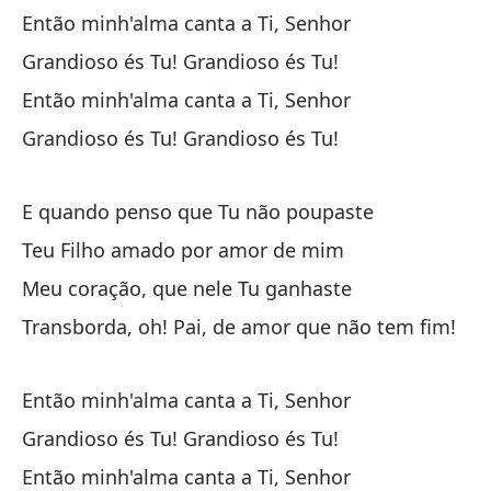
Então minh'alma canta a Ti, Senhor
¡R
Grandioso és Tu! Grandioso és Tu!
re
Então minh'alma canta a Ti, Senhor
Re
Grandioso és Tu! Grandioso és Tu!
¡Q
Qu
E quando penso que Tu não poupaste
Teu Filho amado por amor de mim
Meu coração, que nele Tu ganhaste
Transborda, oh! Pai, de amor que não tem fim!
En
Então minh'alma canta a Ti, Senhor
En
Grandioso és Tu! Grandioso és Tu!
¡G
Então minh'alma canta a Ti, Senhor