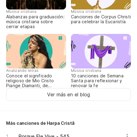
Gr
Música cristiana
Música cristiana
Alabanzas para graduación:
Canciones de Corpus Christi
música cristiana sobre
para celebrar la Eucaristía
Y 
cerrar etapas
E 
Tu
Te
Analizando letras
Música cristiana
Conoce el significado
10 canciones de Semana
Mi
religioso de Mio Cristo
Santa para reflexionar y
Piange Diamanti, de
renovar la fe
Me
ROSALÍA
Ver más en el blog
Se
fi
Tr
Más canciones de Harpa Cristã
Porque Ele Vive - 545