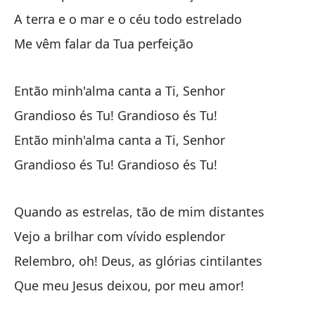
A terra e o mar e o céu todo estrelado
Se
Me vêm falar da Tua perfeição
Se
Co
Então minh'alma canta a Ti, Senhor
Co
Grandioso és Tu! Grandioso és Tu!
Então minh'alma canta a Ti, Senhor
La
Grandioso és Tu! Grandioso és Tu!
A 
Me
Quando as estrelas, tão de mim distantes
Me
Vejo a brilhar com vívido esplendor
Relembro, oh! Deus, as glórias cintilantes
En
Que meu Jesus deixou, por meu amor!
En