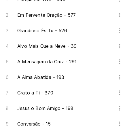
En
Em Fervente Oração - 577
En
¡G
Grandioso És Tu - 526
Gr
Alvo Mais Que a Neve - 39
En
A Mensagem da Cruz - 291
En
A Alma Abatida - 193
¡G
Gr
Grato a Ti - 370
Jesus o Bom Amigo - 198
Y 
E 
Conversão - 15