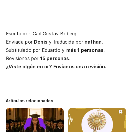
Re
Y 
E 
Escrita por: Carl Gustav Boberg.
Enviada por
Denis
y traducida por
nathan
.
En
Subtitulado por
Eduardo
y
más 1 personas.
Revisiones por
15 personas
.
En
¿Viste algún error? Envíanos una revisión.
¡G
Gr
En
Artículos relacionados
En
¡G