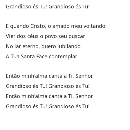
Gr
Grandioso és Tu! Grandioso és Tu!
En
E quando Cristo, o amado meu voltando
En
Vier dos céus o povo seu buscar
¡G
No lar eterno, quero jubilando
Gr
A Tua Santa Face contemplar
Mi
Então minh'alma canta a Ti, Senhor
Ol
Grandioso és Tu! Grandioso és Tu!
Então minh'alma canta a Ti, Senhor
Y,
Grandioso és Tu! Grandioso és Tu!
E,
Re