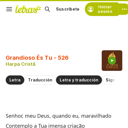
Iniciar
Suscríbete
sesión
Copiar fragmento
Copiar toda la letra
Grandioso És Tu - 526
Practicar la pronunciación de
Harpa Cristã
Comentar sobre este fragmento
Letra
Traducción
Letra y traducción
Significad
Tú
Senhor, meu Deus, quando eu, maravilhado
Gr
Contemplo a Tua imensa criação