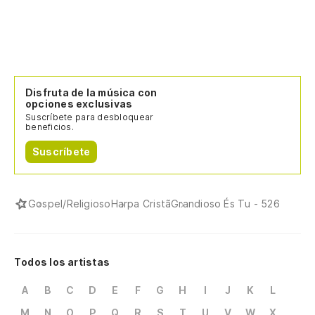
Disfruta de la música con
opciones exclusivas
Suscríbete para desbloquear
beneficios.
Suscríbete
Gospel/Religioso
Harpa Cristã
Grandioso És Tu - 526
Todos los artistas
A
B
C
D
E
F
G
H
I
J
K
L
M
N
O
P
Q
R
S
T
U
V
W
X