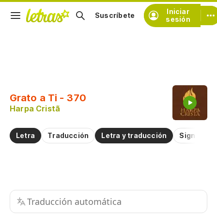
Iniciar
Suscríbete
sesión
Copiar fragmento
Copiar toda la letra
Grato a Ti - 370
Practicar la pronunciación de
Harpa Cristã
Comentar sobre este fragmento
Letra
Traducción
Letra y traducción
Significad
Traducción automática