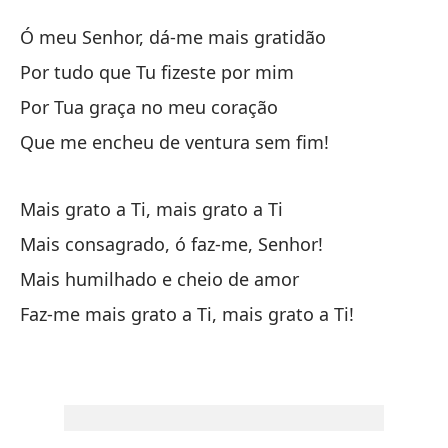
Ag
Ó meu Senhor, dá-me mais gratidão
Gr
Por tudo que Tu fizeste por mim
Por Tua graça no meu coração
¡O
Que me encheu de ventura sem fim!
Ó 
Po
Mais grato a Ti, mais grato a Ti
Po
Mais consagrado, ó faz-me, Senhor!
Mais humilhado e cheio de amor
Po
Faz-me mais grato a Ti, mais grato a Ti!
Po
¡Q
Qu