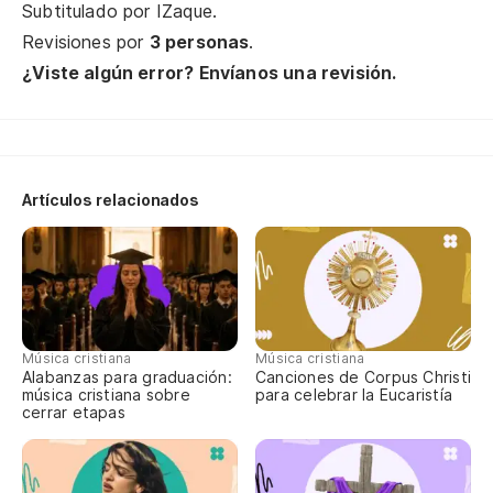
Subtitulado por
IZaque
.
¡E
Revisiones por
3 personas
.
¿Viste algún error? Envíanos una revisión.
Ma
Má
Ma
Artículos relacionados
¡H
Ti!
Fa
Música cristiana
Música cristiana
¡O
Alabanzas para graduación:
Canciones de Corpus Christi
música cristiana sobre
para celebrar la Eucaristía
Ó 
cerrar etapas
Lo