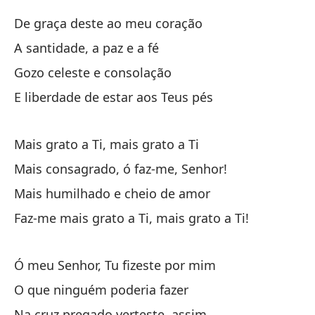
Má
De graça deste ao meu coração
Ma
A santidade, a paz e a fé
Gozo celeste e consolação
¡E
E liberdade de estar aos Teus pés
Ma
Má
Mais grato a Ti, mais grato a Ti
Ma
Mais consagrado, ó faz-me, Senhor!
Mais humilhado e cheio de amor
¡H
Faz-me mais grato a Ti, mais grato a Ti!
Ti!
Fa
Ó meu Senhor, Tu fizeste por mim
O que ninguém poderia fazer
Na cruz pregado verteste, assim