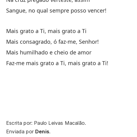
Sangue, no qual sempre posso vencer!
De
Mais grato a Ti, mais grato a Ti
De
Mais consagrado, ó faz-me, Senhor!
Sa
Mais humilhado e cheio de amor
Faz-me mais grato a Ti, mais grato a Ti!
Al
Go
Y 
E 
Má
Escrita por: Paulo Leivas Macalão.
Enviada por
Denis
.
Ma