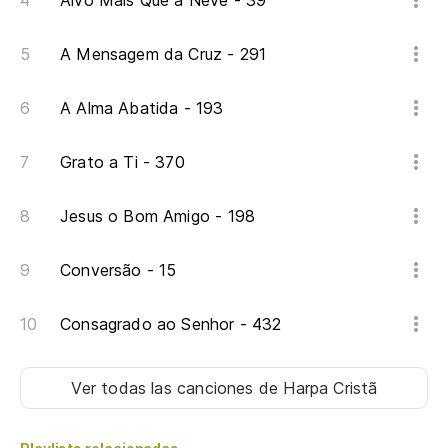
Alvo Mais Que a Neve - 39
Ma
A Mensagem da Cruz - 291
¡H
Ti!
A Alma Abatida - 193
Fa
Grato a Ti - 370
Jesus o Bom Amigo - 198
Conversão - 15
Consagrado ao Senhor - 432
Ver todas las canciones
de Harpa Cristã