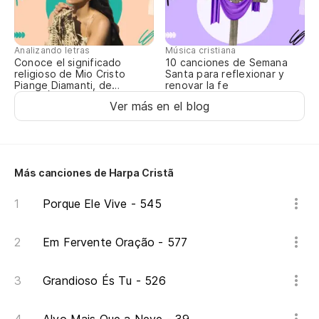
O 
En
Analizando letras
Música cristiana
Conoce el significado
10 canciones de Semana
Na
religioso de Mio Cristo
Santa para reflexionar y
Piange Diamanti, de
renovar la fe
ROSALÍA
Sa
Ver más en el blog
Sa
Más canciones de Harpa Cristã
Má
Ma
Porque Ele Vive - 545
¡E
Em Fervente Oração - 577
Ma
Grandioso És Tu - 526
Má