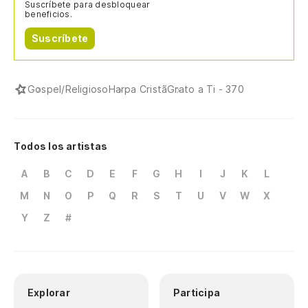
Suscríbete para desbloquear
beneficios.
Suscríbete
Gospel/Religioso
Harpa Cristã
Grato a Ti - 370
Todos los artistas
A
B
C
D
E
F
G
H
I
J
K
L
M
N
O
P
Q
R
S
T
U
V
W
X
Y
Z
#
Explorar
Participa