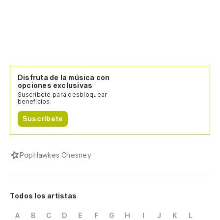
Disfruta de la música con
opciones exclusivas
Suscríbete para desbloquear
beneficios.
Suscríbete
Pop
Hawkes Chesney
Todos los artistas
A
B
C
D
E
F
G
H
I
J
K
L