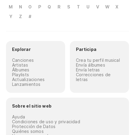
M
N
O
P
Q
R
S
T
U
V
W
X
Y
Z
#
Explorar
Participa
Canciones
Crea tu perfil musical
Artistas
Envía álbumes
Álbumes
Envía letras
Playlists
Correcciones de
Actualizaciones
letras
Lanzamientos
Sobre el sitio web
Ayuda
Condiciones de uso y privacidad
Protección de Datos
Quiénes somos