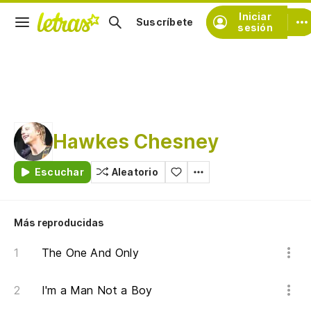
Iniciar
Suscríbete
sesión
Hawkes Chesney
Escuchar
Aleatorio
Más reproducidas
The One And Only
I'm a Man Not a Boy