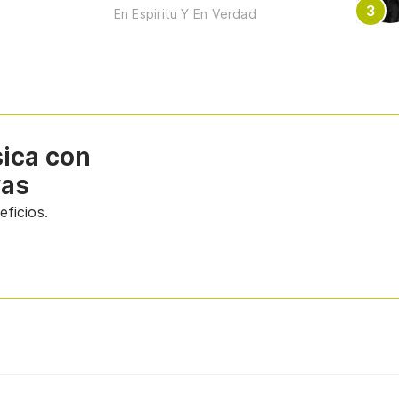
En Espiritu Y En Verdad
sica con
vas
ficios.