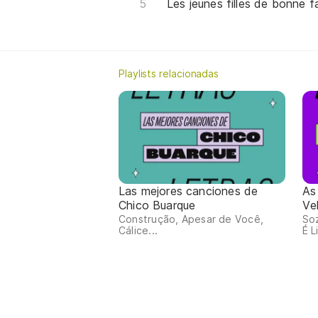
Les jeunes filles de bonne fa
Playlists relacionadas
Las mejores canciones de
As
Chico Buarque
Ve
Construção, Apesar de Você,
So
Cálice...
É L