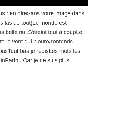
/
lus rien direSans votre image dans
is las de tout}Le monde est
 belle nuitS'éteint tout à coupLe
e le vent qui pleureJ'entends
ousTout bas je redisLes mots les
nPartoutCar je ne suis plus