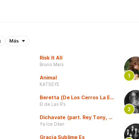
k
Más
Risk It All
Bruno Mars
Animal
KATSEYE
Beretta (De Los Cerros La Escuela)
El de Las R's
Dichavate (part. Rey Tony, Dj Honda y 
Ya Ice Dilan
Gracia Sublime Es