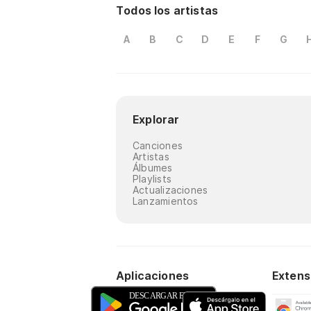
Todos los artistas
A
B
C
D
E
F
G
Explorar
Canciones
Artistas
Álbumes
Playlists
Actualizaciones
Lanzamientos
Aplicaciones
Extens