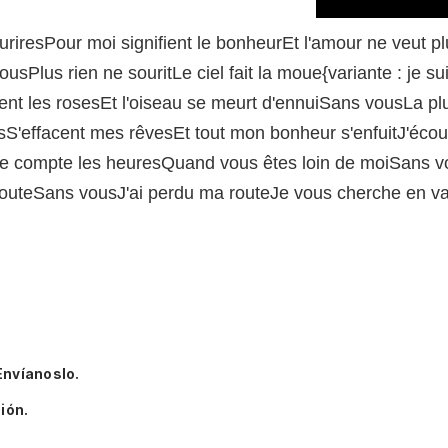
uriresPour moi signifient le bonheurEt l'amour ne veut p
sPlus rien ne souritLe ciel fait la moue{variante : je su
nt les rosesEt l'oiseau se meurt d'ennuiSans vousLa plus
'effacent mes rêvesEt tout mon bonheur s'enfuitJ'écout
n je compte les heuresQuand vous êtes loin de moiSans v
outeSans vousJ'ai perdu ma routeJe vous cherche en vai
Envíanoslo.
ión.