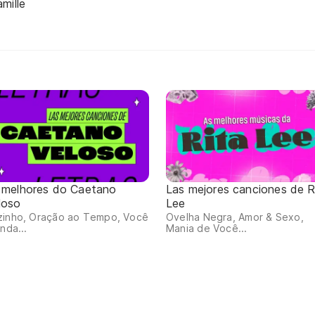
mille
 melhores do Caetano
Las mejores canciones de R
loso
Lee
zinho, Oração ao Tempo, Você
Ovelha Negra, Amor & Sexo,
inda...
Mania de Você...