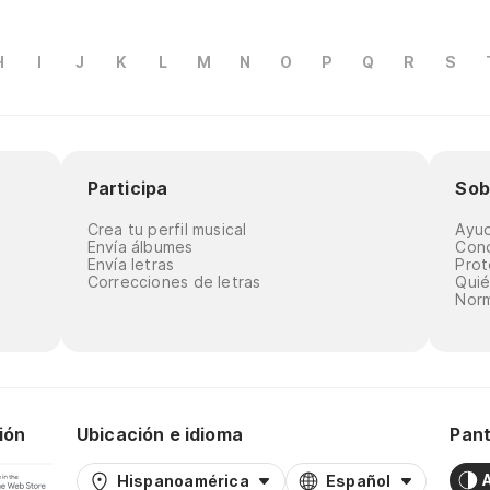
H
I
J
K
L
M
N
O
P
Q
R
S
Participa
Sob
Crea tu perfil musical
Ayu
Envía álbumes
Cond
Envía letras
Prot
Correcciones de letras
Qui
Norm
ión
Ubicación e idioma
Pant
Hispanoamérica
Español