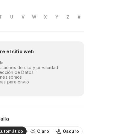
T
U
V
W
X
Y
Z
#
re el sitio web
da
iciones de uso y privacidad
ección de Datos
énes somos
as para envío
alla
Automático
Claro
Oscuro