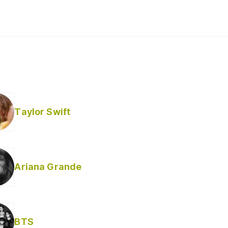
Taylor Swift
Ariana Grande
Helabusador) [explícita]
BTS