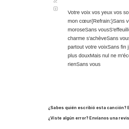
Corregir
Desplazamiento
automático
Votre voix vos yeux vos so
mon cœur{Refrain:}Sans vou
moroseSans vousS'effeuille
charme s'achèveSans vousS
partout votre voixSans fi
plus douxMais nul ne m'éc
rienSans vous
¿Sabes quién escribió esta canción? 
¿Viste algún error? Envíanos una revis