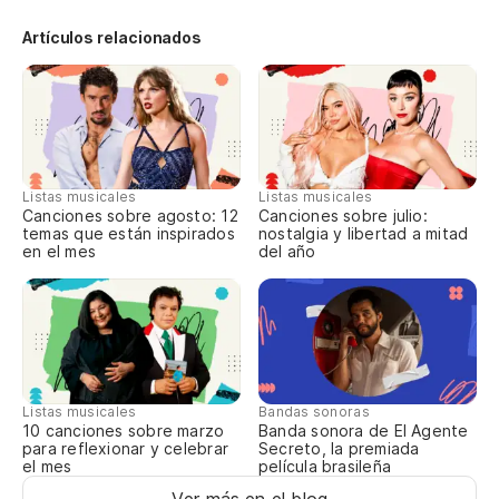
Pa
Artículos relacionados
Po
De
A 
S
Listas musicales
Listas musicales
Canciones sobre agosto: 12
Canciones sobre julio:
temas que están inspirados
nostalgia y libertad a mitad
(R
en el mes
del año
3.
De
Y 
Listas musicales
Bandas sonoras
10 canciones sobre marzo
Banda sonora de El Agente
A 
para reflexionar y celebrar
Secreto, la premiada
el mes
película brasileña
Na