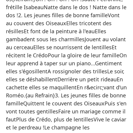
Ca
frétille IsabeauNatte dans le dos ! Natte dans le
En
dos !2. Les jeunes filles de bonne familleVont
au couvent des OiseauxElles tricotent des
En
résillesEt font de la peinture à l'eauElles
En
gambadent sous les charmillesJouent au volant
Se
au cerceauElles se nourrissent de lentillesEt
récitent le CrédoPour la gloire de leur familleOn
No
leur apprend à taper sur un piano...Gentiment
El
elles s'égosillentA rossignoler des trillesLe soir,
elles se déshabillentDerrière un petit rideauEn
¡O
cachette elles se maquillentEn r&ecirc;vant d'un
Roméo.{au Refrain}3. Les jeunes filles de bonne
Sa
familleQuittent le couvent des OiseauxPuis s'en
¡T
vont toutes gentillesFaire un mariage comme il
fautPlus de Crédo, plus de lentillesVive le caviar
et le perdreau !Le champagne les