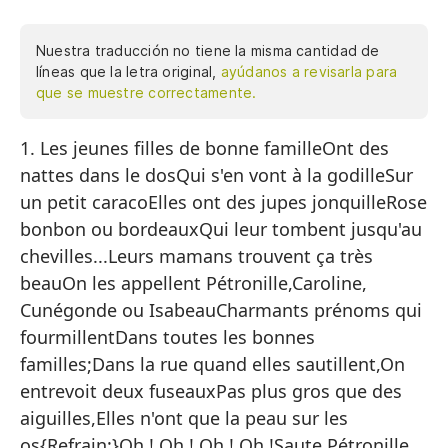
Nuestra traducción no tiene la misma cantidad de
líneas que la letra original,
ayúdanos a revisarla para
que se muestre correctamente.
1. Les jeunes filles de bonne familleOnt des
1.
nattes dans le dosQui s'en vont à la godilleSur
Ti
un petit caracoElles ont des jupes jonquilleRose
Q
bonbon ou bordeauxQui leur tombent jusqu'au
En
chevilles...Leurs mamans trouvent ça très
beauOn les appellent Pétronille,Caroline,
Ti
Cunégonde ou IsabeauCharmants prénoms qui
Ro
fourmillentDans toutes les bonnes
Qu
familles;Dans la rue quand elles sautillent,On
entrevoit deux fuseauxPas plus gros que des
..
aiguilles,Elles n'ont que la peau sur les
La
os{Refrain:}Oh ! Oh ! Oh ! Oh !Saute Pétronille,