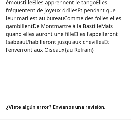
émoustilleElles apprennent le tangoElles
fréquentent de joyeux drillesEt pendant que
leur mari est au bureauComme des folles elles
2.
gambillentDe Montmartre à la BastilleMais
quand elles auront une filleElles l'appelleront
Va
IsabeauL'habilleront jusqu'aux chevillesEt
Te
l'enverront aux Oiseaux{au Refrain}
Y 
Co
Ju
Se
Y 
Pa
¿Viste algún error? Envíanos una revisión.
Le
A