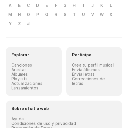
A
B
C
D
E
F
G
H
I
J
K
L
M
N
O
P
Q
R
S
T
U
V
W
X
Y
Z
#
Explorar
Participa
Canciones
Crea tu perfil musical
Artistas
Envía álbumes
Álbumes
Envía letras
Playlists
Correcciones de
Actualizaciones
letras
Lanzamientos
Sobre el sitio web
Ayuda
Condiciones de uso y privacidad
Protección de Datos