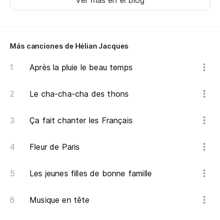
Ver más en el blog
¡V
El
Ap
Más canciones de Hélian Jacques
Fr
Après la pluie le beau temps
Y 
Le cha-cha-cha des thons
Co
De
Ça fait chanter les Français
Pe
La
Fleur de Paris
La
Les jeunes filles de bonne famille
Y 
Musique en tête
(R