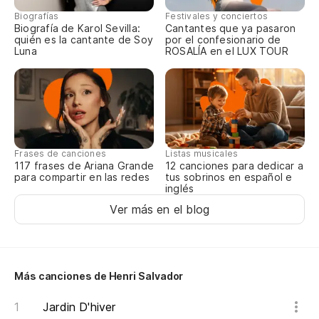
Biografías
Festivales y conciertos
De
Biografía de Karol Sevilla:
Cantantes que ya pasaron
quién es la cantante de Soy
por el confesionario de
De
Luna
ROSALÍA en el LUX TOUR
Fu
De
Fa
Frases de canciones
Listas musicales
117 frases de Ariana Grande
12 canciones para dedicar a
para compartir en las redes
tus sobrinos en español e
inglés
De
Ver más en el blog
De
Más canciones de Henri Salvador
Jardin D'hiver