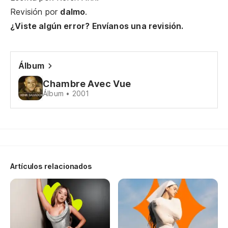
Revisión por
dalmo
.
Un
¿Viste algún error? Envíanos una revisión.
No
Álbum
No
Chambre Avec Vue
Qu
Álbum • 2001
Je
Un
Artículos relacionados
Fu
De
Fa