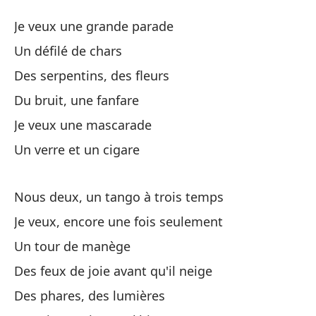
Un
Je veux une grande parade
U
Un défilé de chars
Des serpentins, des fleurs
Qu
Du bruit, une fanfare
Un
Je veux une mascarade
Un verre et un cigare
Se
Nous deux, un tango à trois temps
Ru
Je veux, encore une fois seulement
Un tour de manège
Qu
Des feux de joie avant qu'il neige
Un
Des phares, des lumières