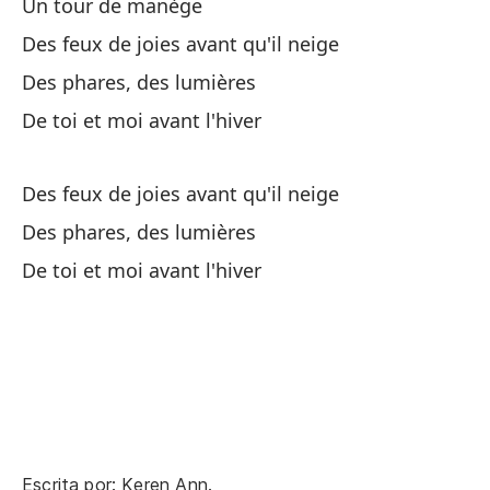
De
Un tour de manège
Des feux de joies avant qu'il neige
Des phares, des lumières
De toi et moi avant l'hiver
Qu
Des feux de joies avant qu'il neige
Des phares, des lumières
Un
De toi et moi avant l'hiver
Un
Po
Qu
U
Escrita por: Keren Ann.