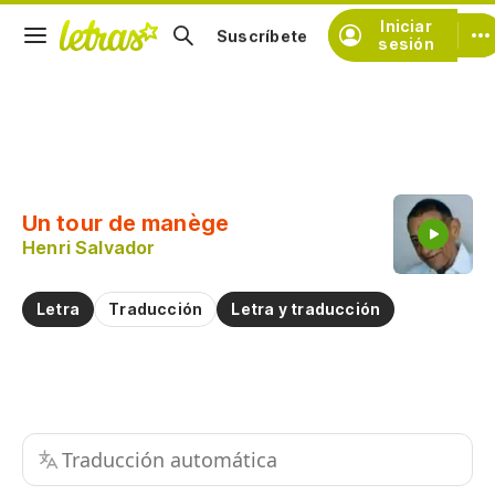
Iniciar
Suscríbete
sesión
Copiar fragmento
Copiar toda la letra
Un tour de manège
Practicar la pronunciación de
Henri Salvador
Comentar sobre este fragmento
Letra
Traducción
Letra y traducción
Traducción automática