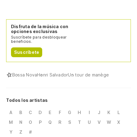
Disfruta de la música con
opciones exclusivas
Suscríbete para desbloquear
beneficios.
Suscríbete
Bossa Nova
Henri Salvador
Un tour de manège
Todos los artistas
A
B
C
D
E
F
G
H
I
J
K
L
M
N
O
P
Q
R
S
T
U
V
W
X
Y
Z
#