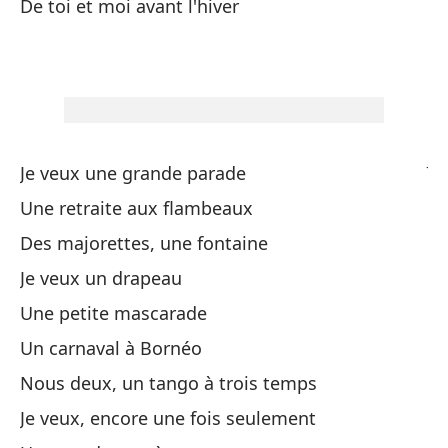
De toi et moi avant l'hiver
No
No
Qu
Je
Je veux une grande parade
Une retraite aux flambeaux
Un
Des majorettes, une fontaine
Fu
Je veux un drapeau
De
Une petite mascarade
Un carnaval à Bornéo
Fa
Nous deux, un tango à trois temps
De
Je veux, encore une fois seulement