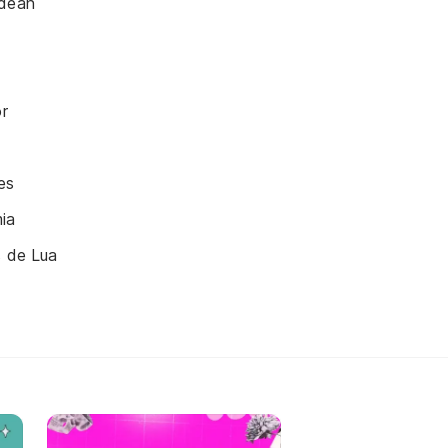
-dean
r
es
ia
s de Lua