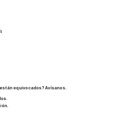
a
 están equivocados? Avísanos.
los
.
ión.