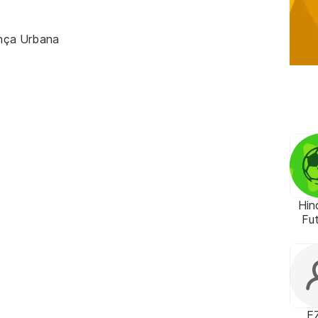
nça Urbana
Hin
Fu
E