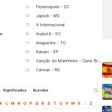
Florianópolis - SC
Japorã - MS
A Internacional
ar
Arabutã - SC
Araguatins - TO
Barueri - SP
Canção do Marinheiro - Cisne Branco
Canoas - RS
Significados
Acordes
K
L
M
N
O
P
Q
R
S
T
U
V
W
X
Y
Z