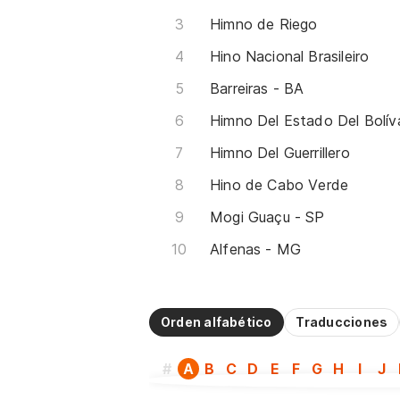
Himno de Riego
Hino Nacional Brasileiro
Barreiras - BA
Himno Del Estado Del Bolív
Himno Del Guerrillero
Hino de Cabo Verde
Mogi Guaçu - SP
Alfenas - MG
Orden alfabético
Traducciones
#
A
B
C
D
E
F
G
H
I
J