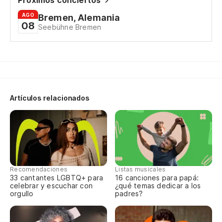
Próximos conciertos
Yo
AGO
Bremen, Alemania
08
Seebühne Bremen
Ha
To
ve
Artículos relacionados
Ev
tr
Ha
Ma
Recomendaciones
Listas musicales
33 cantantes LGBTQ+ para
16 canciones para papá:
To
celebrar y escuchar con
¿qué temas dedicar a los
me
orgullo
padres?
Ev