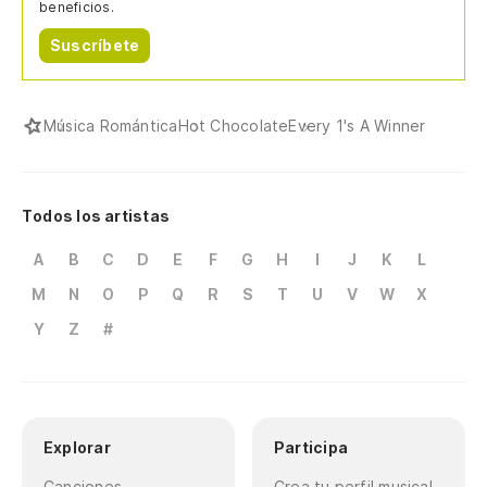
beneficios.
Suscríbete
Música Romántica
Hot Chocolate
Every 1's A Winner
Todos los artistas
A
B
C
D
E
F
G
H
I
J
K
L
M
N
O
P
Q
R
S
T
U
V
W
X
Y
Z
#
Explorar
Participa
Canciones
Crea tu perfil musical