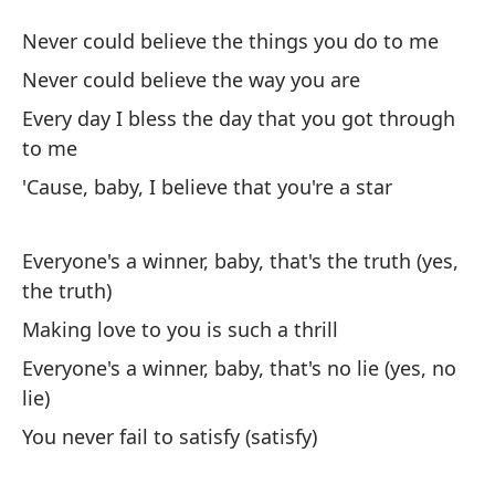
C
Never could believe the things you do to me
Ev
Never could believe the way you are
Every day I bless the day that you got through
Nu
to me
Ne
'Cause, baby, I believe that you're a star
Nu
Everyone's a winner, baby, that's the truth (yes,
Ne
the truth)
To
Making love to you is such a thrill
ll
Everyone's a winner, baby, that's no lie (yes, no
Ev
lie)
You never fail to satisfy (satisfy)
Po
'C