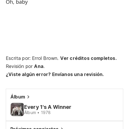
Oh, baby
To
ve
Ev
tr
Escrita por: Errol Brown.
Ver créditos completos.
Ha
Revisión por
Ana
.
Ma
¿Viste algún error? Envíanos una revisión.
To
me
Álbum
Ev
Every 1's A Winner
Álbum • 1978
Nu