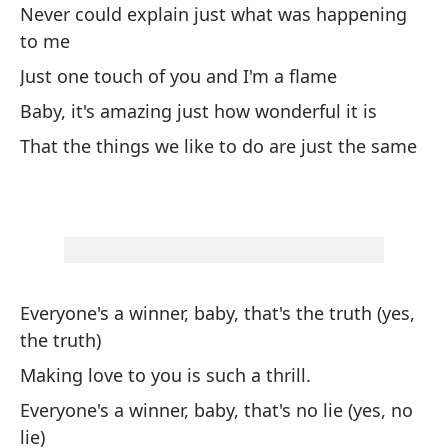
Never could explain just what was happening
to me
To
Just one touch of you and I'm a flame
ve
Baby, it's amazing just how wonderful it is
Ev
tr
That the things we like to do are just the same
Ha
Ma
To
me
Everyone's a winner, baby, that's the truth (yes,
Ev
the truth)
Making love to you is such a thrill.
Nu
Everyone's a winner, baby, that's no lie (yes, no
Yo
lie)