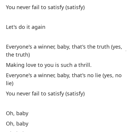
You never fail to satisfy (satisfy)
Nu
Ne
Let's do it again
Só
Everyone's a winner, baby, that's the truth (yes,
Ju
the truth)
Ca
Making love to you is such a thrill.
Ba
Everyone's a winner, baby, that's no lie (yes, no
lie)
Qu
You never fail to satisfy (satisfy)
m
Th
Oh, baby
Oh, baby