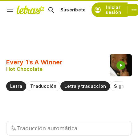
Iniciar
Suscríbete
sesión
Copiar fragmento
Copiar toda la letra
Every 1's A Winner
Practicar la pronunciación de
Hot Chocolate
Comentar sobre este fragmento
Letra
Traducción
Letra y traducción
Significad
Traducción automática