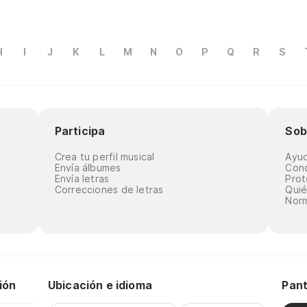
H
I
J
K
L
M
N
O
P
Q
R
S
Participa
Sob
Crea tu perfil musical
Ayu
Envía álbumes
Cond
Envía letras
Prot
Correcciones de letras
Qui
Norm
ión
Ubicación e idioma
Pant