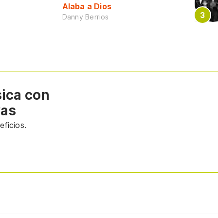
Alaba a Dios
Danny Berrios
sica con
vas
ficios.