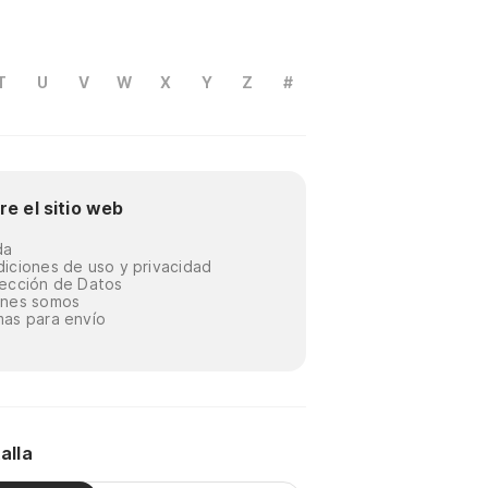
T
U
V
W
X
Y
Z
#
re el sitio web
da
iciones de uso y privacidad
ección de Datos
énes somos
as para envío
alla