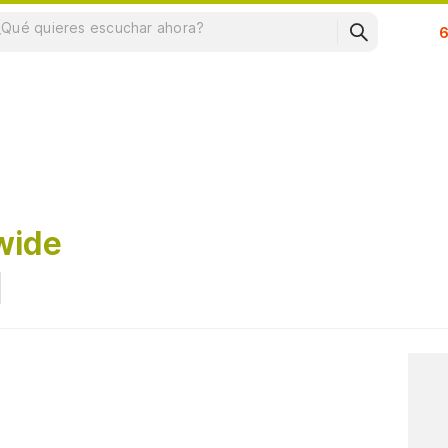
Su
wide