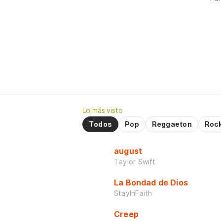
Lo más visto
Todos
Pop
Reggaeton
Roc
august
Taylor Swift
La Bondad de Dios
StayInFaith
Creep