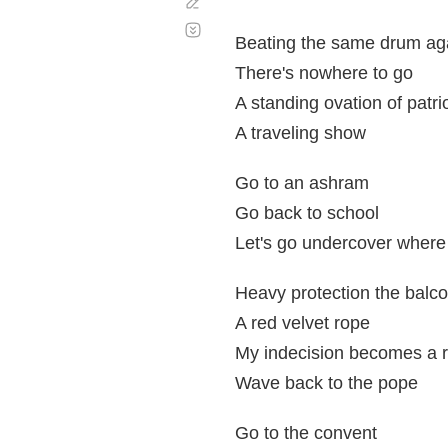
Corregir
Desplazamiento
automático
Beating the same drum ag
There's nowhere to go
A standing ovation of patri
A traveling show
Go to an ashram
Go back to school
Let's go undercover where 
Heavy protection the balco
A red velvet rope
My indecision becomes a r
Wave back to the pope
Go to the convent