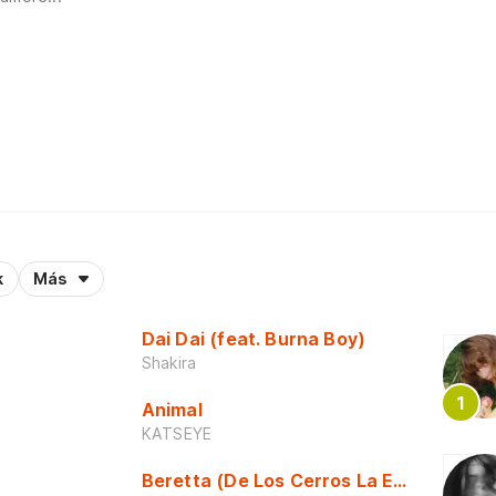
k
Más
Dai Dai (feat. Burna Boy)
Shakira
Animal
KATSEYE
Beretta (De Los Cerros La Escuela)