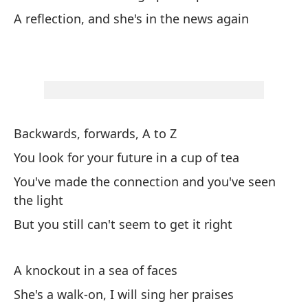
A reflection, and she's in the news again
Un
vi
A 
(Q
(W
Backwards, forwards, A to Z
You look for your future in a cup of tea
Un
You've made the connection and you've seen
the light
A 
But you still can't seem to get it right
El
Sh
A knockout in a sea of faces
She's a walk-on, I will sing her praises
En