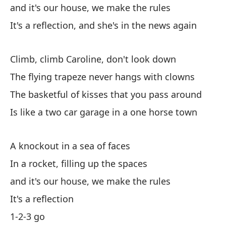
and it's our house, we make the rules
In
It's a reflection, and she's in the news again
Un
A 
Climb, climb Caroline, don't look down
The flying trapeze never hangs with clowns
The basketful of kisses that you pass around
Is like a two car garage in a one horse town
Ha
A knockout in a sea of faces
Ba
In a rocket, filling up the spaces
Bu
and it's our house, we make the rules
Yo
It's a reflection
1-2-3 go
Ha