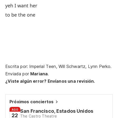
yeh I want her
to be the one
Un
A 
En
In
y 
Escrita por: Imperial Teen, Will Schwartz, Lynn Perko.
an
Enviada por
Mariana
.
¿Viste algún error? Envíanos una revisión.
Es
1-
Próximos conciertos
AGO
San Francisco, Estados Unidos
22
The Castro Theatre