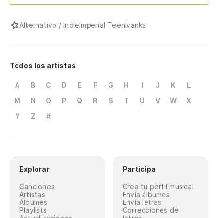
Alternativo / Indie
Imperial Teen
Ivanka
Todos los artistas
A
B
C
D
E
F
G
H
I
J
K
L
M
N
O
P
Q
R
S
T
U
V
W
X
Y
Z
#
Explorar
Participa
Canciones
Crea tu perfil musical
Artistas
Envía álbumes
Álbumes
Envía letras
Playlists
Correcciones de
Actualizaciones
letras