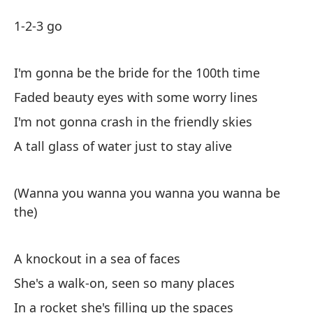
I
1-2-3 go
I
I'm gonna be the bride for the 100th time
1-
Faded beauty eyes with some worry lines
I'm not gonna crash in the friendly skies
Vo
A tall glass of water just to stay alive
I'
(Wanna you wanna you wanna you wanna be
Oj
the)
de
Fa
A knockout in a sea of faces
No
She's a walk-on, seen so many places
I'
In a rocket she's filling up the spaces