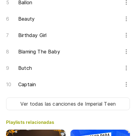
Ballon
En
Beauty
In
Birthday Girl
Es
It
Blaming The Baby
En
Butch
In
Captain
Un
Ver todas las canciones
de Imperial Teen
A 
Un
Playlists relacionadas
A 