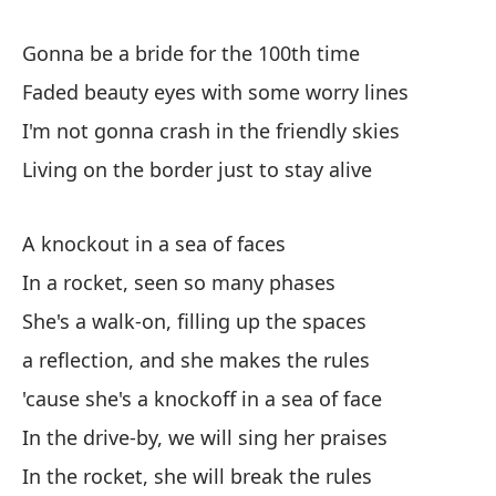
Yo
Gonna be a bride for the 100th time
Pe
Faded beauty eyes with some worry lines
Bu
I'm not gonna crash in the friendly skies
Living on the border just to stay alive
Un
A 
A knockout in a sea of faces
In a rocket, seen so many phases
El
She's a walk-on, filling up the spaces
Sh
a reflection, and she makes the rules
y 
'cause she's a knockoff in a sea of face
an
In the drive-by, we will sing her praises
In the rocket, she will break the rules
Es