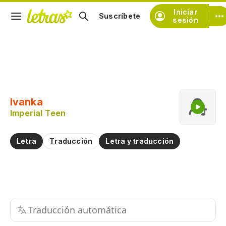
Iniciar
Suscríbete
sesión
Copiar fragmento
Copiar toda la letra
Ivanka
Practicar la pronunciación de
Imperial Teen
Comentar sobre este fragmento
Letra
Traducción
Letra y traducción
Traducción automática