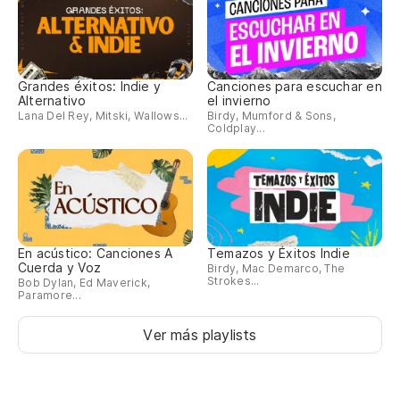
ye
go
Grandes éxitos: Indie y
Canciones para escuchar en
Alternativo
el invierno
el
Lana Del Rey, Mitski, Wallows...
Birdy, Mumford & Sons,
Coldplay...
y 
y 
En acústico: Canciones A
Temazos y Éxitos Indie
y 
Cuerda y Voz
Birdy, Mac Demarco, The
Strokes...
Bob Dylan, Ed Maverick,
Paramore...
y 
Ver más playlists
y 