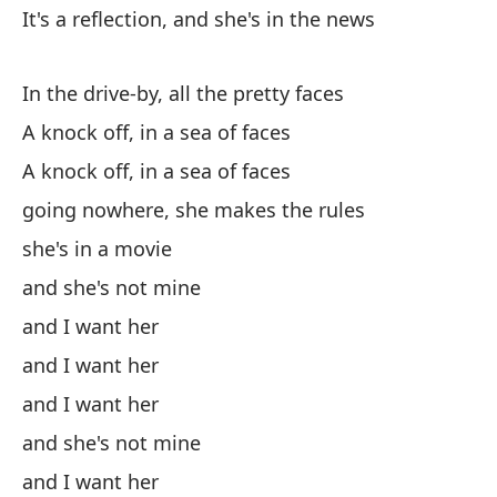
It's a reflection, and she's in the news
n
It
In the drive-by, all the pretty faces
A knock off, in a sea of faces
Su
A knock off, in a sea of faces
Cl
going nowhere, she makes the rules
El
she's in a movie
Th
and she's not mine
La
and I want her
and I want her
Th
and I want her
Es
and she's not mine
de
and I want her
Is