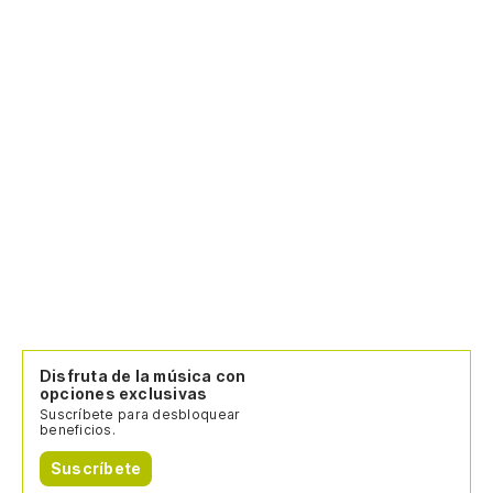
y 
sí
se
Disfruta de la música con
opciones exclusivas
Suscríbete para desbloquear
beneficios.
Suscríbete