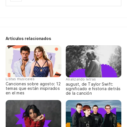
Vo
Go
Oj
de
Artículos relacionados
Fa
No
I'
Listas musicales
Analizando letras
Vi
Canciones sobre agosto: 12
august, de Taylor Swift:
temas que están inspirados
vi
significado e historia detrás
en el mes
de la canción
Li
Un