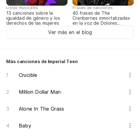
A 
Listas musicales
Frases de canciones
13 canciones sobre la
40 frases de The
En
igualdad de género y los
Cranberries inmortalizadas
derechos de las mujeres
en la voz de Dolores
In
O’Riordan
Ver más en el blog
El
Sh
Más canciones de Imperial Teen
un
Crucible
a 
Million Dollar Man
po
Alone In The Grass
'c
En
Baby
In