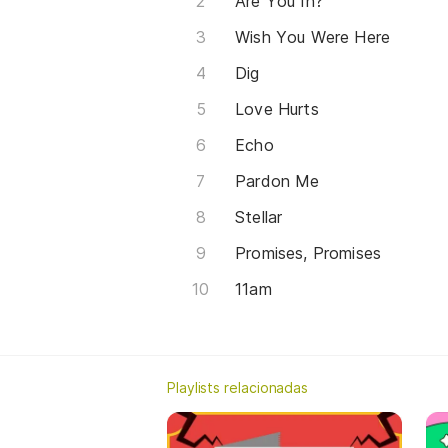
Are You In?
Wish You Were Here
Dig
Love Hurts
Echo
Pardon Me
Stellar
Promises, Promises
11am
Playlists relacionadas