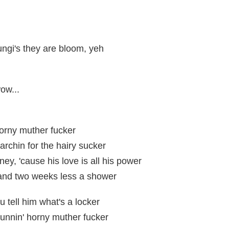
ungi's they are bloom, yeh
wow...
horny muther fucker
archin for the hairy sucker
y, 'cause his love is all his power
 and two weeks less a shower
u tell him what's a locker
runnin' horny muther fucker