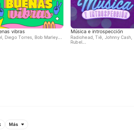
enas vibras
Música e introspección
l, Diego Torres, Bob Marley...
Radiohead, Tiê, Johnny Cash,
Rubel...
k
Más