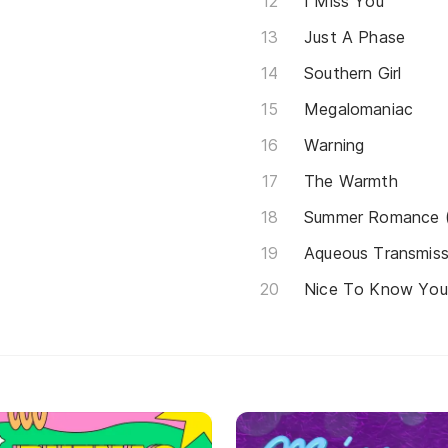
I Miss You
Just A Phase
Southern Girl
Megalomaniac
Warning
The Warmth
Summer Romance (A
Aqueous Transmiss
Nice To Know You