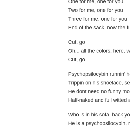
One for me, one for you
Two for me, one for you
Three for me, one for you
End of the sack, now the f
Cut, go
Oh... all the colors, here, 
Cut, go
Psychopsilocybin runnin' 
Trippin on his shoelace, se
He dont need no funny mone
Half-naked and full witted
Who is in his sofa, back yo
He is a psychopsilocybin, 