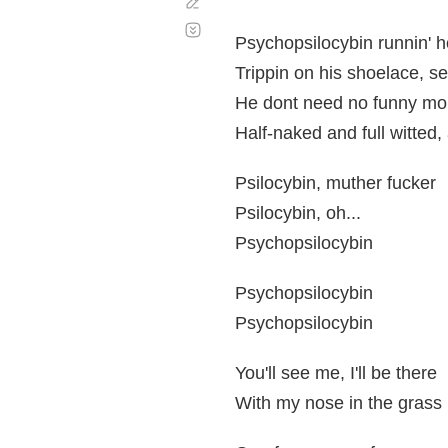
Corregir
Desplazamiento
automático
Psychopsilocybin runnin' 
Trippin on his shoelace, se
He dont need no funny mone
Half-naked and full witted
Psilocybin, muther fucker
Psilocybin, oh...
Psychopsilocybin
Psychopsilocybin
Psychopsilocybin
You'll see me, I'll be there
With my nose in the grass