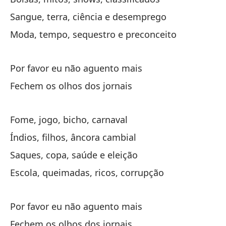
Po
Sangue, terra, ciência e desemprego
Po
Moda, tempo, sequestro e preconceito
Ci
Por favor eu não aguento mais
Fe
Fechem os olhos dos jornais
Fome, jogo, bicho, carnaval
Índios, filhos, âncora cambial
Saques, copa, saúde e eleição
Gu
Escola, queimadas, ricos, corrupção
Gu
Bo
Por favor eu não aguento mais
Bo
Fechem os olhos dos jornais