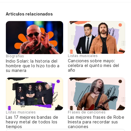
Fo
Artículos relacionados
In
Ín
Sa
Sa
Listas musicales
Biografías
Canciones sobre mayo:
Indio Solari: la historia del
Es
celebra el quinto mes del
hombre que lo hizo todo a
año
su manera
Es
Po
Po
Listas musicales
Frases de canciones
Las 17 mejores bandas de
Las mejores frases de Robe
Ci
heavy metal de todos los
Iniesta para recordar sus
tiempos
canciones