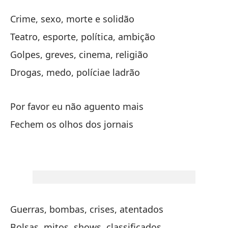
Ci
Crime, sexo, morte e solidão
Fe
Teatro, esporte, política, ambição
Golpes, greves, cinema, religião
Cr
Drogas, medo, políciae ladrão
Cr
Te
Por favor eu não aguento mais
Te
Fechem os olhos dos jornais
Es
Go
Dr
Dr
Guerras, bombas, crises, atentados
Bolsas, mitos, shows, classificados