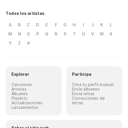
Todos los artistas
A
B
C
D
E
F
G
H
I
J
K
L
M
N
O
P
Q
R
S
T
U
V
W
X
Y
Z
#
Explorar
Participa
Canciones
Crea tu perfil musical
Artistas
Envía álbumes
Álbumes
Envía letras
Playlists
Correcciones de
Actualizaciones
letras
Lanzamientos
Sobre el sitio web