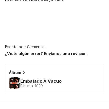
Sa
Sa
Mo
Mo
Escrita por: Clemente.
¿Viste algún error? Envíanos una revisión.
Po
Po
Álbum
Ci
Embalado À Vacuo
Fe
Álbum • 1999
Ha