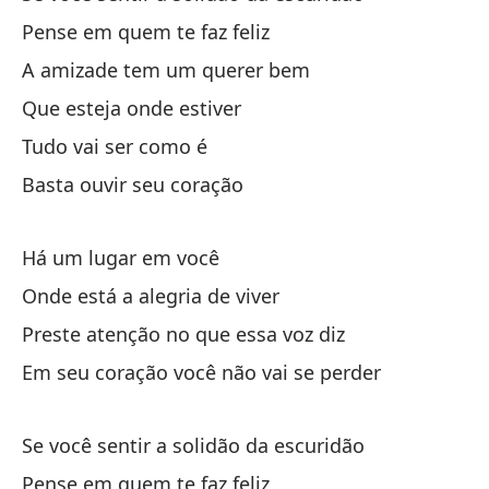
Pense em quem te faz feliz
To
A amizade tem um querer bem
So
Que esteja onde estiver
Tudo vai ser como é
Lo
Basta ouvir seu coração
So
Há um lugar em você
Onde está a alegria de viver
Ab
Preste atenção no que essa voz diz
Em seu coração você não vai se perder
Qu
Re
Se você sentir a solidão da escuridão
Vã
Pense em quem te faz feliz