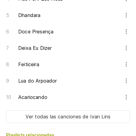
To
Dhandara
So
Doce Presença
No
Deixa Eu Dizer
So
Feiticeira
Lua do Arpoador
Acariocando
Ver todas las canciones
de Ivan Lins
Playlists relacionadas