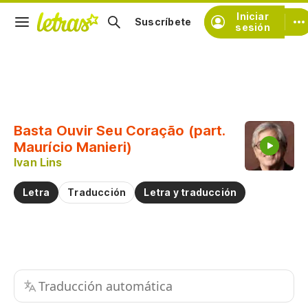
Iniciar
Suscríbete
sesión
Copiar fragmento
Copiar toda la letra
Basta Ouvir Seu Coração (part.
Practicar la pronunciación de
Maurício Manieri)
Ivan Lins
Comentar sobre este fragmento
Letra
Traducción
Letra y traducción
Traducción automática