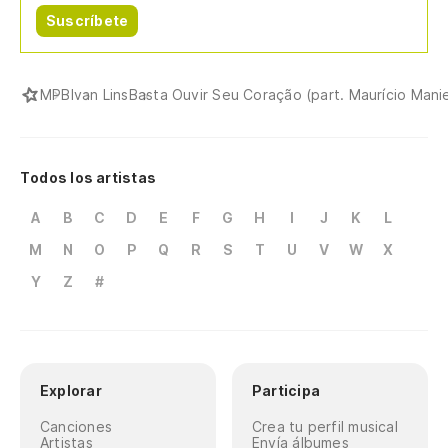
Suscríbete
MPB
Ivan Lins
Basta Ouvir Seu Coração (part. Maurício Manie
Todos los artistas
A
B
C
D
E
F
G
H
I
J
K
L
M
N
O
P
Q
R
S
T
U
V
W
X
Y
Z
#
Explorar
Participa
Canciones
Crea tu perfil musical
Artistas
Envía álbumes