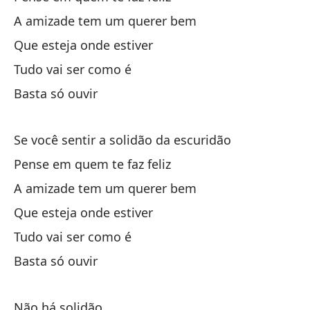
A amizade tem um querer bem
Na
Que esteja onde estiver
Ni
Tudo vai ser como é
Basta só ouvir
Se você sentir a solidão da escuridão
Pense em quem te faz feliz
Si
A amizade tem um querer bem
Se
Que esteja onde estiver
Pi
Tudo vai ser como é
Pe
Basta só ouvir
La
Não há solidão