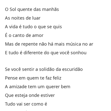
Só
O Sol quente das manhãs
Ma
As noites de luar
Ba
Ma
A vida é tudo o que se quis
É o canto de amor
El
Mas de repente não há mais música no ar
E tudo é diferente do que você sonhou
La
La
Se você sentir a solidão da escuridão
Pense em quem te faz feliz
A 
A amizade tem um querer bem
Es
Que esteja onde estiver
Tudo vai ser como é
Pe