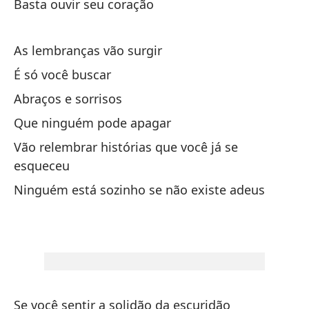
Basta ouvir seu coração
Ma
Y 
As lembranças vão surgir
E 
É só você buscar
Abraços e sorrisos
Si
Que ninguém pode apagar
Se
Vão relembrar histórias que você já se
esqueceu
Pi
Ninguém está sozinho se não existe adeus
Pe
La
A 
Do
Se você sentir a solidão da escuridão