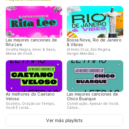
Las mejores canciones de
Bossa Nova, Rio de Janeiro
Rita Lee
& Vibras
Ovelha Negra, Amor & Sexo,
Arlindo Cruz, Elis Regina,
Mania de Você...
Sergio Mendes...
As melhores do Caetano
Las mejores canciones de
Veloso
Chico Buarque
Sozinho, Oração ao Tempo,
Construção, Apesar de Você,
Você É Linda...
Cálice...
Ver más playlists