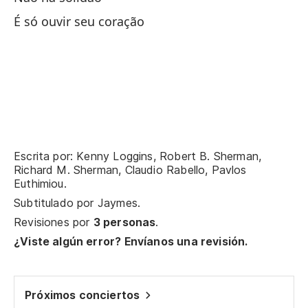
A 
É só ouvir seu coração
Do
To
So
Escrita por: Kenny Loggins, Robert B. Sherman,
Ha
Richard M. Sherman, Claudio Rabello, Pavlos
Euthimiou.
Subtitulado por
Jaymes
.
¿D
Revisiones por
3 personas
.
On
¿Viste algún error? Envíanos una revisión.
Pr
Pr
Próximos conciertos