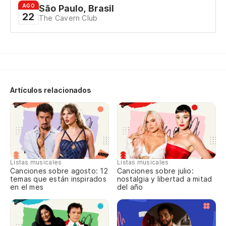
AGO
São Paulo, Brasil
En
22
The Cavern Club
Em
Si
Se
Artículos relacionados
Pi
Pe
La
Listas musicales
Listas musicales
A 
Canciones sobre agosto: 12
Canciones sobre julio:
temas que están inspirados
nostalgia y libertad a mitad
en el mes
del año
Do
To