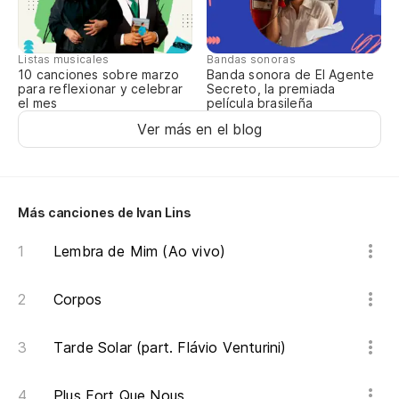
So
Listas musicales
Bandas sonoras
10 canciones sobre marzo
Banda sonora de El Agente
para reflexionar y celebrar
Secreto, la premiada
el mes
película brasileña
Si
Ver más en el blog
Se
Pi
Más canciones de Ivan Lins
Pe
Lembra de Mim (Ao vivo)
La
Corpos
A 
Do
Tarde Solar (part. Flávio Venturini)
Plus Fort Que Nous