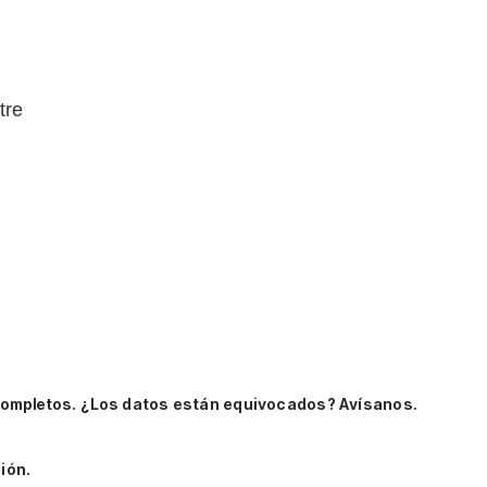
tre
completos.
¿Los datos están equivocados? Avísanos.
ión.