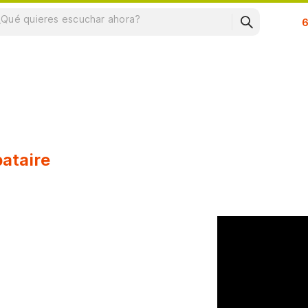
Su
bataire