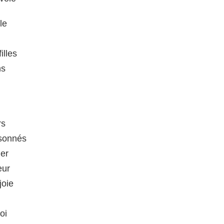
le
illes
ns
rs
sonnés
mer
eur
joie
oi