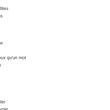
illes
ns
ux
eux qu'un mot
x
ler
ivole