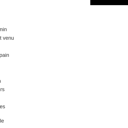
emin
t venu
pain
a
urs
res
le