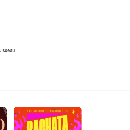
r
uisseau