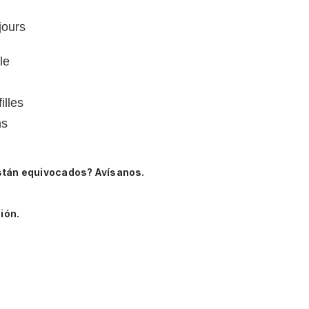
jours
le
illes
ns
stán equivocados? Avísanos.
ión.