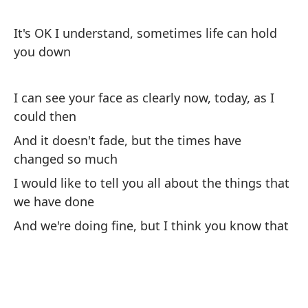
nu
Oh
It's OK I understand, sometimes life can hold
in
you down
Pe
I can see your face as clearly now, today, as I
Bu
could then
And it doesn't fade, but the times have
changed so much
I would like to tell you all about the things that
we have done
To
And we're doing fine, but I think you know that
fu
Al
go
Y 