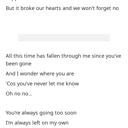
pa
But it broke our hearts and we won't forget no
Ha
es
'T
All this time has fallen through me since you've
Cu
been gone
qu
And I wonder where you are
Wh
an
'Cos you've never let me know
Oh no no…
Er
Yo
You're always going too soon
Oh
I'm always left on my own