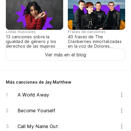
It
d
Pu
Listas musicales
Frases de canciones
13 canciones sobre la
40 frases de The
co
igualdad de género y los
Cranberries inmortalizadas
derechos de las mujeres
en la voz de Dolores
I 
O’Riordan
Ver más en el blog
th
Y 
ca
Más canciones de Jay Matthew
An
A World Away
m
Me
Become Yourself
h
Call My Name Out
I 