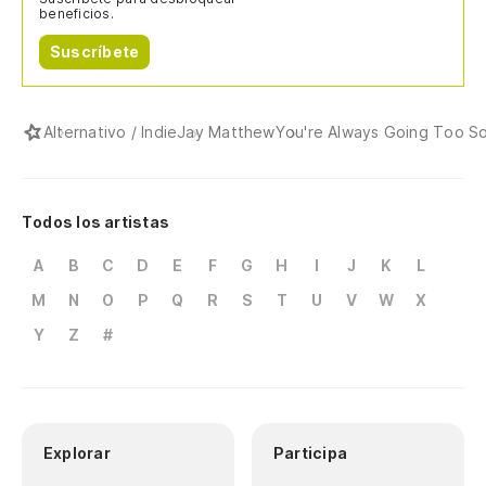
beneficios.
Suscríbete
Alternativo / Indie
Jay Matthew
You're Always Going Too S
Todos los artistas
A
B
C
D
E
F
G
H
I
J
K
L
M
N
O
P
Q
R
S
T
U
V
W
X
Y
Z
#
Explorar
Participa