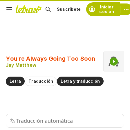
Iniciar
Suscríbete
sesión
Copiar fragmento
Copiar toda la letra
You're Always Going Too Soon
Practicar la pronunciación de
Jay Matthew
Comentar sobre este fragmento
Letra
Traducción
Letra y traducción
Traducción automática