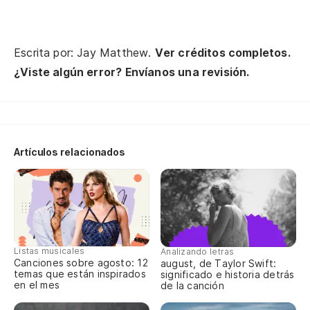
An
Escrita por: Jay Matthew.
Ver créditos completos.
Po
¿Viste algún error? Envíanos una revisión.
'C
Oh
Artículos relacionados
Si
Yo
Si
Listas musicales
Analizando letras
Canciones sobre agosto: 12
august, de Taylor Swift:
temas que están inspirados
significado e historia detrás
Es
en el mes
de la canción
ab