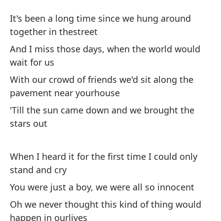
Si
It's been a long time since we hung around
Yo
together in thestreet
And I miss those days, when the world would
Ha
wait for us
an
With our crowd of friends we'd sit along the
It
pavement near yourhouse
in
'Till the sun came down and we brought the
stars out
Y 
po
An
When I heard it for the first time I could only
us
stand and cry
You were just a boy, we were all so innocent
Co
en
Oh we never thought this kind of thing would
happen in ourlives
Wi