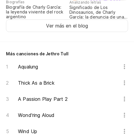
Up
Biografías
Analizando letras
Biografía de Charly García:
Significado de Los
la leyenda viviente del rock
Dinosaurios, de Charly
En
argentino
García: la denuncia de una
época oscura
en
Ver más en el blog
In
Co
Más canciones de Jethro Tull
Ag
Aqualung
Tr
Thick As a Brick
Br
A Passion Play Part 2
Un
A 
Wond'ring Aloud
Un
Wind Up