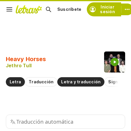
Iniciar
Suscríbete
sesión
Copiar fragmento
Copiar toda la letra
Heavy Horses
Practicar la pronunciación de
Jethro Tull
Comentar sobre este fragmento
Letra
Traducción
Letra y traducción
Significad
Traducción automática