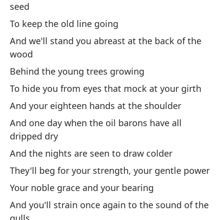
El
seed
Th
To keep the old line going
And we'll stand you abreast at the back of the
Co
wood
Wi
Behind the young trees growing
Ll
To hide you from eyes that mock at your girth
Ha
And your eighteen hands at the shoulder
And one day when the oil barons have all
A 
dripped dry
ca
And the nights are seen to draw colder
To
They'll beg for your strength, your gentle power
Your noble grace and your bearing
And you'll strain once again to the sound of the
gulls