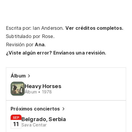
ci
To
Escrita por: Ian Anderson.
Ver créditos completos.
Y 
Subtitulado por
Rose
.
An
Revisión por
Ana
.
¿Viste algún error? Envíanos una revisión.
Y 
g
An
Álbum
Heavy Horses
Y 
Álbum • 1978
An
Próximos conciertos
Ro
SEP
Belgrado, Serbia
11
Th
Sava Centar