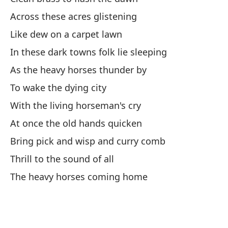
Across these acres glistening
Dé
Like dew on a carpet lawn
or
In these dark towns folk lie sleeping
Le
As the heavy horses thunder by
Pa
To wake the dying city
To
With the living horseman's cry
Y 
At once the old hands quicken
de
Bring pick and wisp and curry comb
An
Thrill to the sound of all
The heavy horses coming home
De
Be
Pa