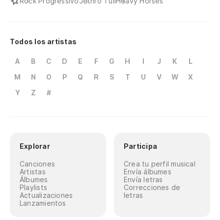
Rock Progressivo
Jethro Tull
Heavy Horses
At
Tr
Todos los artistas
Br
A
B
C
D
E
F
G
H
I
J
K
L
Em
M
N
O
P
Q
R
S
T
U
V
W
X
Th
Y
Z
#
Lo
Th
Explorar
Participa
Canciones
Crea tu perfil musical
Artistas
Envía álbumes
Álbumes
Envía letras
Playlists
Correcciones de
Actualizaciones
letras
Lanzamientos