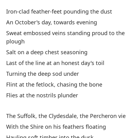
Ca
Iron-clad feather-feet pounding the dust
H
An October's day, towards evening
Sweat embossed veins standing proud to the
Pi
plough
el
Salt on a deep chest seasoning
Ir
Last of the line at an honest day's toil
Un
Turning the deep sod under
An
Flint at the fetlock, chasing the bone
Flies at the nostrils plunder
El
de
The Suffolk, the Clydesdale, the Percheron vie
Sw
With the Shire on his feathers floating
Sa
Hauling soft timber into the dusk