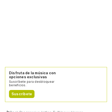
Li
En
d
In
A 
As
De
To
Disfruta de la música con
opciones exclusivas
Suscríbete para desbloquear
Co
beneficios.
Suscríbete
Wi
De