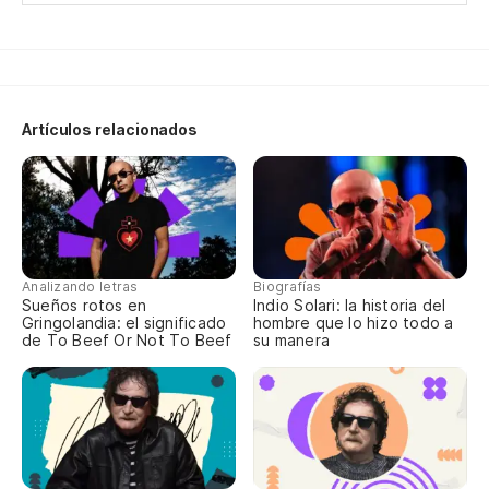
Su
Yo
Y 
Artículos relacionados
ga
An
En
In
Analizando letras
Biografías
Sueños rotos en
Indio Solari: la historia del
Gringolandia: el significado
hombre que lo hizo todo a
de To Beef Or Not To Beef
su manera
De
St
Ha