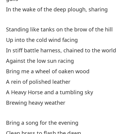
In the wake of the deep plough, sharing
Ca
He
Standing like tanks on the brow of the hill
De
Up into the cold wind facing
de
In stiff battle harness, chained to the world
Be
Against the low sun racing
Bring me a wheel of oaken wood
Ah
A rein of polished leather
No
A Heavy Horse and a tumbling sky
Y 
Brewing heavy weather
An
Bring a song for the evening
El
Clean brass to flash the dawn