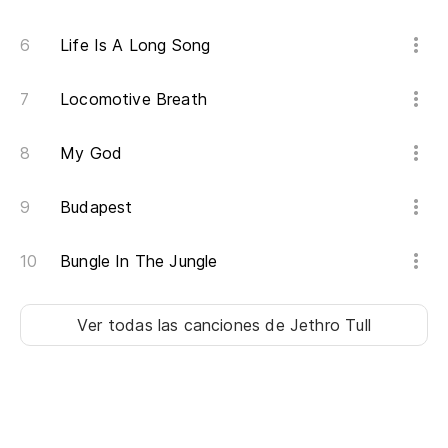
A 
Life Is A Long Song
El
Br
Locomotive Breath
My God
Tr
Br
Budapest
La
Bungle In The Jungle
Cl
Ver todas las canciones
de Jethro Tull
A 
Ac
Co