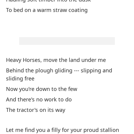
Sa
To bed on a warm straw coating
El
ho
La
Gi
Heavy Horses, move the land under me
Tu
Behind the plough gliding --- slipping and
sliding free
Fl
Now you're down to the few
Fl
And there's no work to do
Mo
The tractor's on its way
Fl
Let me find you a filly for your proud stallion