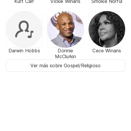
Kurt Carr
Vickie Winans
Smokie Norful
Darwin Hobbs
Donnie
Cece Winans
McClurkin
Ver más sobre Gospel/Religioso