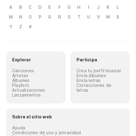
A
B
C
D
E
F
G
H
I
J
K
L
M
N
O
P
Q
R
S
T
U
V
W
X
Y
Z
#
Explorar
Participa
Canciones
Crea tu perfil musical
Artistas
Envía álbumes
Álbumes
Envía letras
Playlists
Correcciones de
Actualizaciones
letras
Lanzamientos
Sobre el sitio web
Ayuda
Condiciones de uso y privacidad