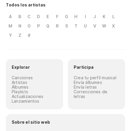
Todos los artistas
A
B
C
D
E
F
G
H
I
J
K
L
M
N
O
P
Q
R
S
T
U
V
W
X
Y
Z
#
Explorar
Participa
Canciones
Crea tu perfil musical
Artistas
Envía álbumes
Álbumes
Envía letras
Playlists
Correcciones de
Actualizaciones
letras
Lanzamientos
Sobre el sitio web