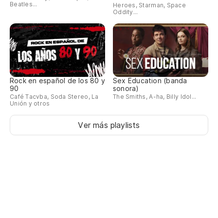
Beatles...
Heroes, Starman, Space
Oddity...
Rock en español de los 80 y
Sex Education (banda
90
sonora)
Café Tacvba, Soda Stereo, La
The Smiths, A-ha, Billy Idol...
Unión y otros
Ver más playlists