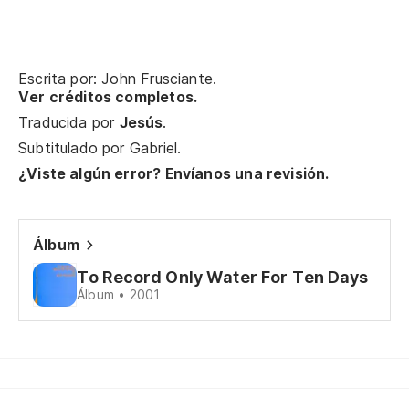
Sé
Tr
Escrita por: John Frusciante.
Ver créditos completos.
Tr
Traducida por
Jesús
.
Te
Subtitulado por
Gabriel
.
¿Viste algún error? Envíanos una revisión.
En
Álbum
To
To Record Only Water For Ten Days
Álbum • 2001