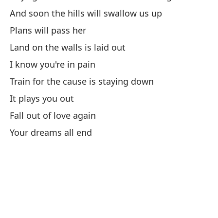
And soon the hills will swallow us up
Ll
Plans will pass her
so
Land on the walls is laid out
Ca
I know you're in pain
Lo
Train for the cause is staying down
Da
It plays you out
Y 
Fall out of love again
An
Your dreams all end
Lo
La
La