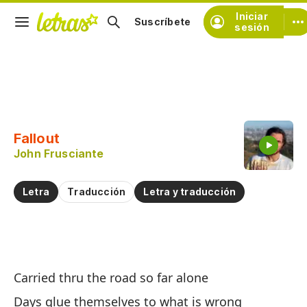
Iniciar
Suscríbete
sesión
Copiar fragmento
Copiar toda la letra
Fallout
Practicar la pronunciación de
John Frusciante
Comentar sobre este fragmento
Letra
Traducción
Letra y traducción
C
Carried thru the road so far alone
Fa
Days glue themselves to what is wrong