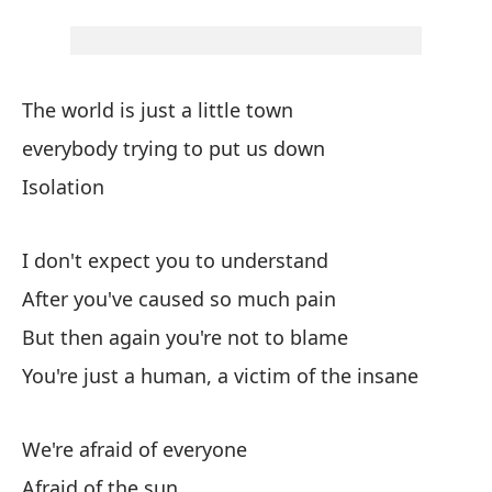
To
Ev
Ai
The world is just a little town
everybody trying to put us down
Só
Isolation
Tr
I don't expect you to understand
Tr
After you've caused so much pain
Ai
But then again you're not to blame
You're just a human, a victim of the insane
We're afraid of everyone
Afraid of the sun