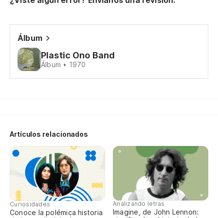
¿Viste algún error? Envíanos una revisión.
Pe
Bu
Álbum
Plastic Ono Band
Er
Álbum • 1970
Yo
Te
We
Artículos relacionados
Mi
Ai
Analizando letras
Curiosidades
El
Imagine, de John Lennon:
Conoce la polémica historia