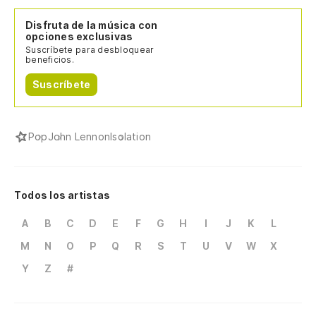
Disfruta de la música con
opciones exclusivas
Suscríbete para desbloquear
beneficios.
Suscríbete
Pop
John Lennon
Isolation
Todos los artistas
A
B
C
D
E
F
G
H
I
J
K
L
M
N
O
P
Q
R
S
T
U
V
W
X
Y
Z
#