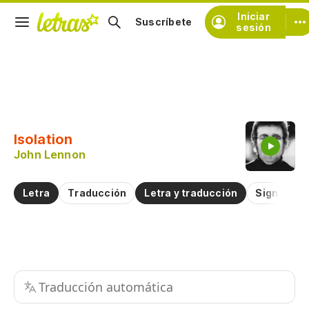
Iniciar
Suscríbete
sesión
Copiar fragmento
Copiar toda la letra
Isolation
Practicar la pronunciación de
John Lennon
Comentar sobre este fragmento
Letra
Traducción
Letra y traducción
Significad
Traducción automática