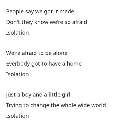
Ai
People say we got it made
Is
Don't they know we're so afraid
Isolation
La
Pe
We're afraid to be alone
¿N
Everbody got to have a home
Do
Isolation
Ai
Just a boy and a little girl
Trying to change the whole wide world
Te
Isolation
We