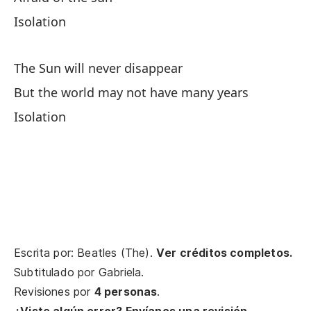
Isolation
El
Th
The Sun will never disappear
to
But the world may not have many years
no
Isolation
ev
Ai
No
I 
Escrita por: Beatles (The).
Ver créditos completos.
De
Subtitulado por
Gabriela
.
Revisiones por
4 personas
.
Af