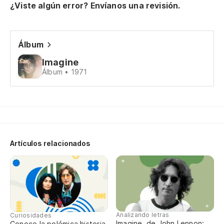
¿Viste algún error? Envíanos una revisión.
Oh
Oh
Álbum
Imagine
Álbum • 1971
Un
A 
Pe
Bu
Artículos relacionados
El
Th
De
Analizando letras
Curiosidades
a
Imagine, de John Lennon:
Conoce la polémica historia