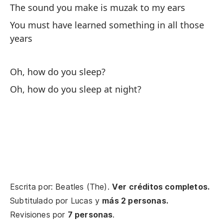
The sound you make is muzak to my ears
Th
You must have learned something in all those
years
Y 
An
Oh, how do you sleep?
Oh, how do you sleep at night?
Oh
Oh
Escrita por: Beatles (The).
Ver créditos completos.
Oh
Subtitulado por
Lucas
y
más 2 personas.
Revisiones por
7 personas
.
Oh