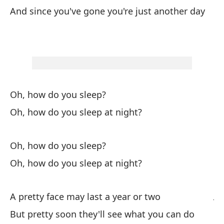
El
And since you've gone you're just another day
Th
Oh
Oh
Oh, how do you sleep?
Oh
Oh, how do you sleep at night?
Vi
Oh, how do you sleep?
Yo
Oh, how do you sleep at night?
Sa
Ju
A pretty face may last a year or two
But pretty soon they'll see what you can do
Lo