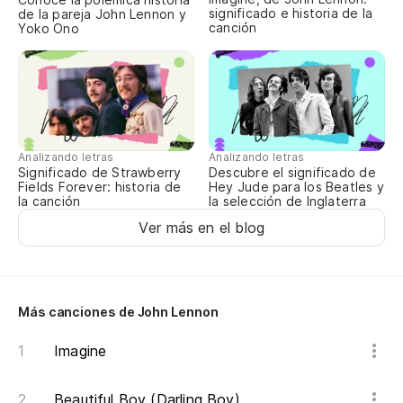
significado e historia de la
de la pareja John Lennon y
Yo
canción
Yoko Ono
Oh
Oh
Analizando letras
Analizando letras
Oh
Significado de Strawberry
Descubre el significado de
Fields Forever: historia de
Hey Jude para los Beatles y
la canción
la selección de Inglaterra
Ver más en el blog
Más canciones de John Lennon
Imagine
Beautiful Boy (Darling Boy)