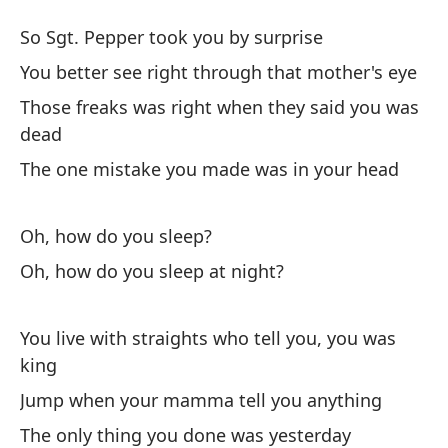
¿
So Sgt. Pepper took you by surprise
H
You better see right through that mother's eye
Those freaks was right when they said you was
As
dead
so
The one mistake you made was in your head
So
Se
Oh, how do you sleep?
m
Oh, how do you sleep at night?
Yo
You live with straights who tell you, you was
Es
king
qu
Jump when your mamma tell you anything
Th
The only thing you done was yesterday