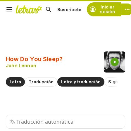
Iniciar
Suscríbete
sesión
Copiar fragmento
Copiar toda la letra
How Do You Sleep?
Practicar la pronunciación de
John Lennon
Comentar sobre este fragmento
Letra
Traducción
Letra y traducción
Significad
Traducción automática