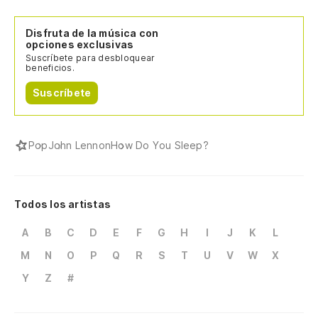
Disfruta de la música con
opciones exclusivas
Suscríbete para desbloquear
beneficios.
Suscríbete
Pop
John Lennon
How Do You Sleep?
Todos los artistas
A
B
C
D
E
F
G
H
I
J
K
L
M
N
O
P
Q
R
S
T
U
V
W
X
Y
Z
#