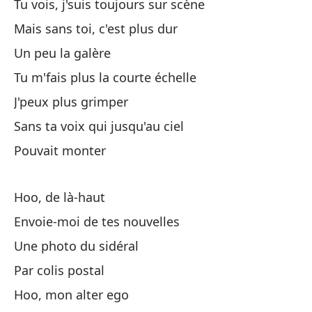
Tu vois, j'suis toujours sur scène
Al
Mais sans toi, c'est plus dur
M
Un peu la galère
Tu m'fais plus la courte échelle
De
J'peux plus grimper
Do
Sans ta voix qui jusqu'au ciel
Pouvait monter
Es
Hoo, de là-haut
Fu
Envoie-moi de tes nouvelles
C'
Une photo du sidéral
Er
Par colis postal
C'
Hoo, mon alter ego