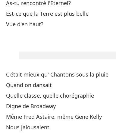
As-tu rencontré l'Eternel?
Ya
Est-ce que la Terre est plus belle
Tu
Vue d'en haut?
Pe
Ma
Un
C'était mieux qu' Chantons sous la pluie
Ya
Quand on dansait
Tu
Quelle classe, quelle chorégraphie
Ya
Digne de Broadway
Même Fred Astaire, même Gene Kelly
Si
Nous jalousaient
Sa