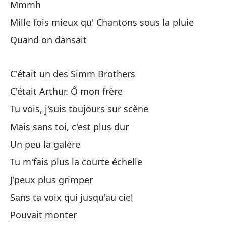
Mmmh
Po
Mille fois mieux qu' Chantons sous la pluie
Quand on dansait
Ho
C'était un des Simm Brothers
En
C'était Arthur. Ô mon frère
Tu vois, j'suis toujours sur scène
Un
Mais sans toi, c'est plus dur
Po
Un peu la galère
Tu m'fais plus la courte échelle
Ho
J'peux plus grimper
Sans ta voix qui jusqu'au ciel
¿H
Pouvait monter