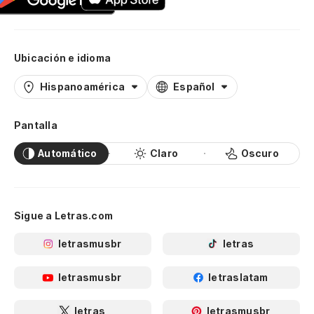
Ubicación e idioma
Hispanoamérica
Español
Pantalla
Automático
Claro
Oscuro
Sigue a Letras.com
letrasmusbr
letras
letrasmusbr
letraslatam
letras
letrasmusbr