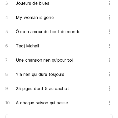
Joueurs de blues
¿E
Es
My woman is gone
¿V
Ô mon amour du bout du monde
Ya
Tadj Mahall
Tu
Une chanson rien qu'pour toi
Ya
Y'a rien qui dure toujours
Si
25 piges dont 5 au cachot
Sa
A chaque saison qui passe
Po