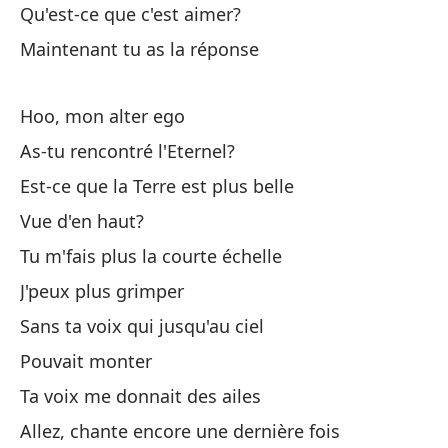
Qu
Qu'est-ce que c'est aimer?
Maintenant tu as la réponse
Di
Hoo, mon alter ego
In
As-tu rencontré l'Eternel?
Mê
Est-ce que la Terre est plus belle
Es
Vue d'en haut?
Tu m'fais plus la courte échelle
M
J'peux plus grimper
Mi
Sans ta voix qui jusqu'au ciel
Mi
Pouvait monter
Ta voix me donnait des ailes
Cu
Allez, chante encore une dernière fois