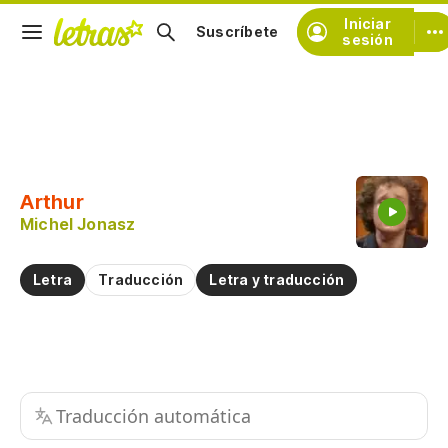
Iniciar
Suscríbete
sesión
Copiar fragmento
Copiar toda la letra
Arthur
Practicar la pronunciación de
Michel Jonasz
Comentar sobre este fragmento
Letra
Traducción
Letra y traducción
Traducción automática