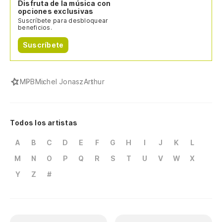
Disfruta de la música con
opciones exclusivas
La,
Suscríbete para desbloquear
beneficios.
Suscríbete
MPB
Michel Jonasz
Arthur
Todos los artistas
A
B
C
D
E
F
G
H
I
J
K
L
M
N
O
P
Q
R
S
T
U
V
W
X
Y
Z
#