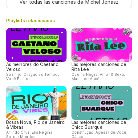
Ver todas las canciones
de Michel Jonasz
Tu
Playlists relacionadas
Va
Al
Oh
As melhores do Caetano
Las mejores canciones de
Veloso
Rita Lee
To
Sozinho, Oração ao Tempo,
Ovelha Negra, Amor & Sexo,
Você É Linda...
Mania de Você...
En
Gi
To
Bossa Nova, Rio de Janeiro
Las mejores canciones de
¿Q
& Vibras
Chico Buarque
Arlindo Cruz, Elis Regina,
Construção, Apesar de Você,
Qu
Sergio Mendes...
Cálice...