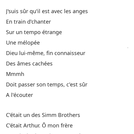
A
J'suis sûr qu'il est avec les anges
A
En train d'chanter
Sur un tempo étrange
Es
Une mélopée
J'
Dieu lui-même, fin connaisseur
C
Des âmes cachées
Mmmh
A 
Doit passer son temps, c'est sûr
A l'écouter
Un
Di
C'était un des Simm Brothers
Di
C'était Arthur. Ô mon frère