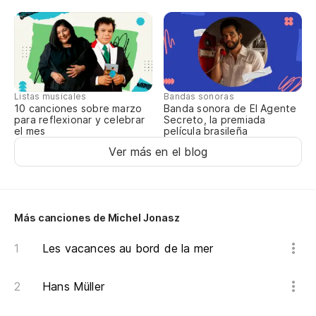
Ca
Ch
Do
Listas musicales
Bandas sonoras
Où
10 canciones sobre marzo
Banda sonora de El Agente
para reflexionar y celebrar
Secreto, la premiada
el mes
película brasileña
¿Q
Ver más en el blog
Ah
Ma
Más canciones de Michel Jonasz
Les vacances au bord de la mer
Ho
Hans Müller
¿H