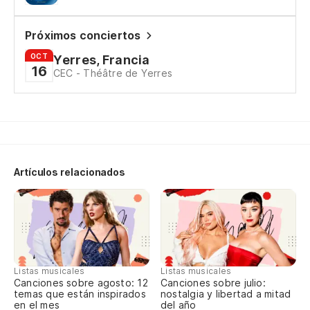
Un
De
Próximos conciertos
OCT
Yerres, Francia
16
CEC - Théâtre de Yerres
Ho
¿H
¿E
Artículos relacionados
Es
¿V
Pa
Listas musicales
Listas musicales
Canciones sobre agosto: 12
Canciones sobre julio:
On
temas que están inspirados
nostalgia y libertad a mitad
en el mes
del año