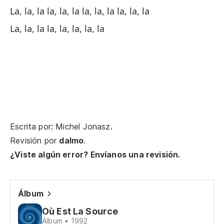
La, la, la la, la, la la, la, la la, la, la
Tu
La, la, la la, la, la, la, la
Ya
Si
Sa
Po
Escrita por: Michel Jonasz.
Revisión por
dalmo
.
Ho
¿Viste algún error? Envíanos una revisión.
En
Álbum
Un
Où Est La Source
Álbum • 1992