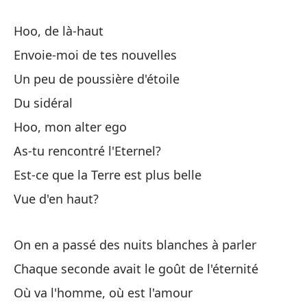
¿E
Hoo, de là-haut
Es
Envoie-moi de tes nouvelles
¿V
Un peu de poussière d'étoile
Du sidéral
Hoo, mon alter ego
As-tu rencontré l'Eternel?
Est-ce que la Terre est plus belle
Fu
Vue d'en haut?
C'
On en a passé des nuits blanches à parler
Cu
Chaque seconde avait le goût de l'éternité
¿Q
Où va l'homme, où est l'amour